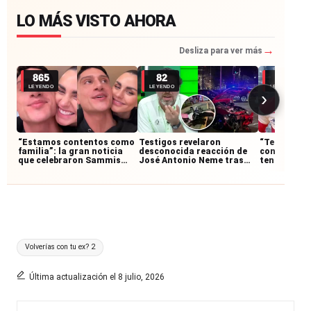
LO MÁS VISTO AHORA
→
Desliza para ver más
865
82
58
LEYENDO
LEYENDO
LEYENDO
›
“Estamos contentos como
Testigos revelaron
“Te va a qu
familia”: la gran noticia
desconocida reacción de
conciencia”
que celebraron Sammis
José Antonio Neme tras
tenso mom
Reyes y Emilia Dides
accidente: permaneció
enfrentó Jo
junto al motociclista
Neme tras 
Etiquetas:
Volverías con tu ex? 2
Última actualización el 8 julio, 2026