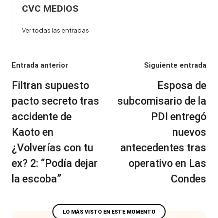
CVC MEDIOS
Ver todas las entradas
Navegación
Entrada anterior
Siguiente entrada
de
Filtran supuesto
Esposa de
entradas
pacto secreto tras
subcomisario de la
accidente de
PDI entregó
Kaoto en
nuevos
¿Volverías con tu
antecedentes tras
ex? 2: “Podía dejar
operativo en Las
la escoba”
Condes