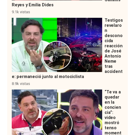
Reyes y Emilia Dides
9.1k vistas
Testigos
revelaro
n
descono
cida
reacción
de José
Antonio
Neme
tras
accident
e: permaneció junto al motociclista
8.9k vistas
“Te va a
quedar
en la
concien
cia”:
video
mostró
tenso
moment