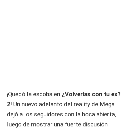
|
L
a
C
V
C
¡Quedó la escoba en
¿
Volverías con tu ex?
2
! Un nuevo adelanto del reality de Mega
dejó a los seguidores con la boca abierta,
luego de mostrar una fuerte discusión