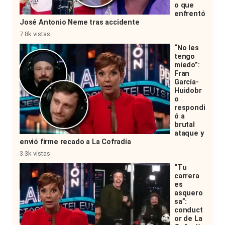
o que
enfrentó
José Antonio Neme tras accidente
7.8k vistas
“No les
tengo
miedo”:
Fran
García-
Huidobr
o
respondi
ó a
brutal
ataque y
envió firme recado a La Cofradía
3.3k vistas
“Tu
carrera
es
asquero
sa”:
conduct
or de La