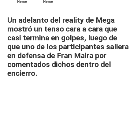
Neme
Neme
al
it
Un adelanto del reality de Mega
mostró un tenso cara a cara que
y
casi termina en golpes, luego de
s,
que uno de los participantes saliera
T
en defensa de
Fran Maira
por
V
comentados dichos dentro del
y
encierro.
R
e
d
e
s