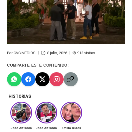
Hermano
á
-
n
d
Tendencias
ul
-
a
Exclusivas
Por
CVC MEDIOS
8 julio, 2026
913 visitas
C
Publicado
-
por
COMPARTE ESTE CONTENIDO:
hi
Tv
le
y
n
redes
HISTORIAS
a
-
🔥
lacvc.com
R
-
e
José Antonio
José Antonio
Emilia Dides