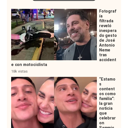
Fotograf
ía
filtrada
reveló
inespera
do gesto
de José
Antonio
Neme
tras
accident
e con motociclista
18k vistas
“Estamo
s
content
os como
familia”:
la gran
noticia
que
celebrar
on
Sammis