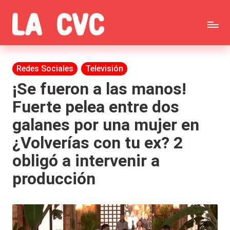
Saltar
C
al
Todas
o
contenido
las
Publicada
Redes Sociales
Televisión
p
en
noticias
¡Se fueron a las manos!
u
Fuerte pelea entre dos
de
c
galanes por una mujer en
la
h
¿Volverías con tu ex? 2
farándula,
a
obligó a intervenir a
Realitys,
s
producción
Tierra
y
Brava,
F
Gran
ar