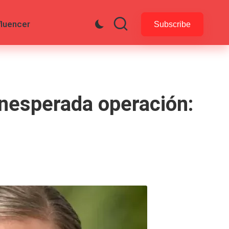
fluencer
Subscribe
inesperada operación: