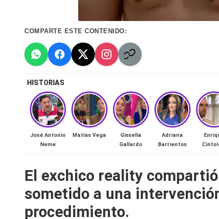
n
a
COMPARTE ESTE CONTENIDO:
🔥
R
HISTORIAS
e
al
José Antonio
Matías Vega
Gissella
Adriana
Enriq
it
Neme
Gallardo
Barrientos
Cintol
y
El exchico reality comparti
s,
sometido a una intervención
T
procedimiento.