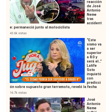
reacción
de José
Antonio
Neme
tras
accident
e: permaneció junto al motociclista
43.6k vistas
“Este
sismo va
a ser
superior
a 8.0 y
será el…”
Latife
Soto
inquietó
con
predicci
ón sobre supuesto gran terremoto, reveló la fecha
16.7k vistas
José
Antonio
Neme