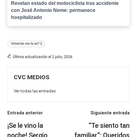
Revelan estado del motociclista tras accidente
con José Antonio Neme: permanece
hospitalizado
Etiquetas:
Volverías con tu ex? 2
Última actualización el 2 julio, 2026
CVC MEDIOS
Ver todas las entradas
Navegación
Entrada anterior
Siguiente entrada
de
¡Se le vino la
“Te siento tan
entradas
noche! Sergio
familiar”: Queridos