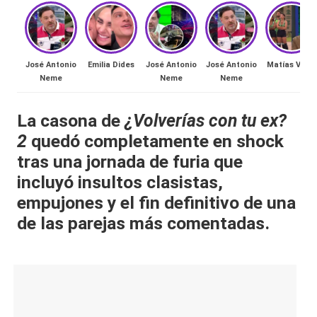
al
it
y
José Antonio
Emilia Dides
José Antonio
José Antonio
Matías Vega
Neme
Neme
Neme
s,
T
La casona de
¿
Volverías con tu ex?
2
quedó completamente en shock
V
tras una jornada de furia que
y
incluyó insultos clasistas,
R
empujones y el fin definitivo de una
e
de las parejas más comentadas.
d
e
s