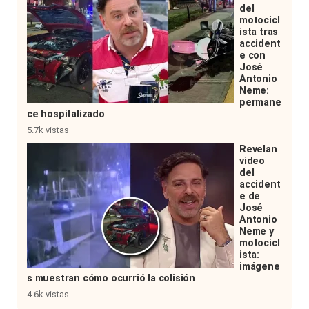
del
motocicl
ista tras
accident
e con
José
Antonio
Neme:
permane
ce hospitalizado
5.7k vistas
Revelan
video
del
accident
e de
José
Antonio
Neme y
motocicl
ista:
imágene
s muestran cómo ocurrió la colisión
4.6k vistas