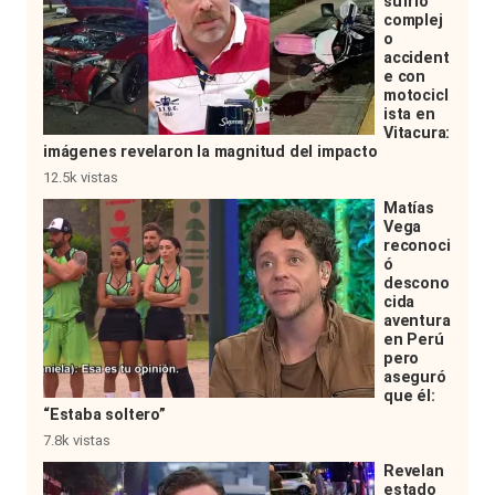
sufrió
complej
o
accident
e con
motocicl
ista en
Vitacura:
imágenes revelaron la magnitud del impacto
12.5k vistas
Matías
Vega
reconoci
ó
descono
cida
aventura
en Perú
pero
aseguró
que él:
“Estaba soltero”
7.8k vistas
Revelan
estado