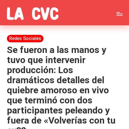
Saltar
C
al
Todas
o
contenido
las
Publicada
Redes Sociales
p
en
noticias
Se fueron a las manos y
u
tuvo que intervenir
de
c
producción: Los
la
h
dramáticos detalles del
farándula,
a
quiebre amoroso en vivo
Realitys,
s
que terminó con dos
Tierra
y
participantes peleando y
Brava,
F
fuera de «Volverías con tu
Gran
ar