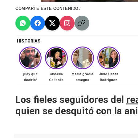
n
COMPARTE ESTE CONTENIDO:
a
🔥
HISTORIAS
R
e
al
¡Hay que
Gissella
Maria gracia
Julio César
decirlo!
Gallardo
omegna
Rodríguez
it
Los fieles seguidores del
re
y
quien se desquitó con la an
s,
T