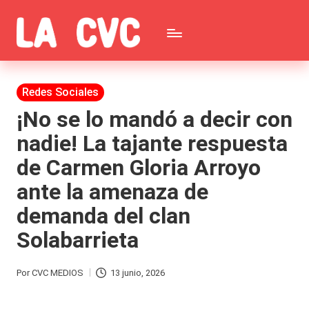
Saltar
C
al
Todas
o
contenido
las
Publicada
Redes Sociales
p
en
noticias
¡No se lo mandó a decir con
u
nadie! La tajante respuesta
de
c
de Carmen Gloria Arroyo
la
h
ante la amenaza de
farándula,
a
demanda del clan
Realitys,
s
Solabarrieta
Tierra
y
Brava,
F
Por
CVC MEDIOS
13 junio, 2026
Publicado
Gran
ar
por