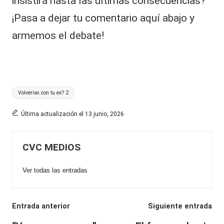
insistirá hasta las últimas consecuencias?
¡Pasa a dejar tu comentario aquí abajo y
armemos el debate!
Etiquetas:
Volverías con tu ex? 2
Última actualización el 13 junio, 2026
CVC MEDIOS
Ver todas las entradas
Navegación
Entrada anterior
Siguiente entrada
de