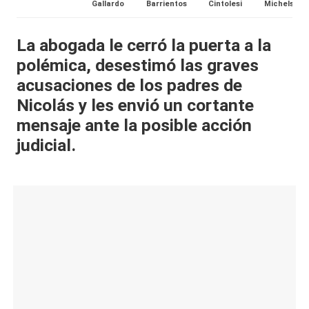
Gallardo
Barrientos
Cintolesi
Michelson
al
it
La abogada le cerró la puerta a la
polémica, desestimó las graves
y
acusaciones de los padres de
s,
Nicolás y les envió un cortante
T
mensaje ante la posible acción
V
judicial.
y
R
e
d
e
s