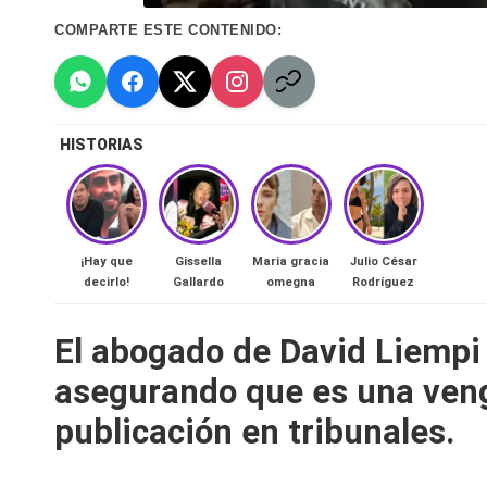
n
COMPARTE ESTE CONTENIDO:
a
🔥
HISTORIAS
R
e
al
¡Hay que
Gissella
Maria gracia
Julio César
decirlo!
Gallardo
omegna
Rodríguez
it
El abogado de David Liempi 
y
asegurando que es una veng
s,
publicación en tribunales.
T