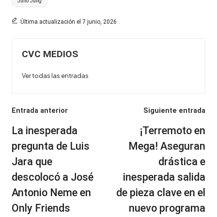
Etiquetas:
Julio Jung
Última actualización el 7 junio, 2026
CVC MEDIOS
Ver todas las entradas
Navegación
Entrada anterior
Siguiente entrada
de
La inesperada
¡Terremoto en
entradas
pregunta de Luis
Mega! Aseguran
Jara que
drástica e
descolocó a José
inesperada salida
Antonio Neme en
de pieza clave en el
Only Friends
nuevo programa