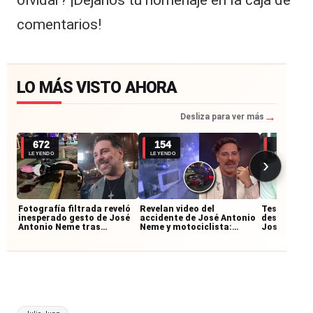
comentarios!
LO MÁS VISTO AHORA
→
Desliza para ver más
672
154
86
LEYENDO
LEYENDO
LEYENDO
›
Fotografía filtrada reveló
Revelan video del
Testigos re
inesperado gesto de José
accidente de José Antonio
desconocid
Antonio Neme tras
Neme y motociclista:
José Anton
accidente con
imágenes muestran cómo
accidente:
motociclista
ocurrió la colisión
junto al mo