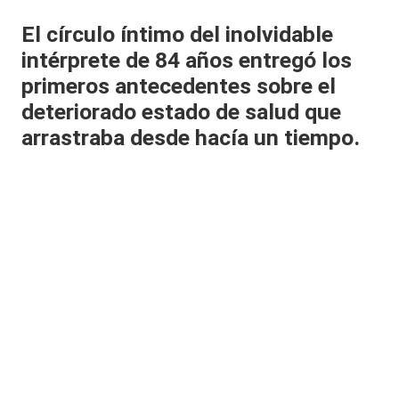
al
El círculo íntimo del inolvidable
it
intérprete de 84 años entregó los
primeros antecedentes sobre el
y
deteriorado estado de salud que
s,
arrastraba desde hacía un tiempo.
T
V
y
R
e
d
e
s