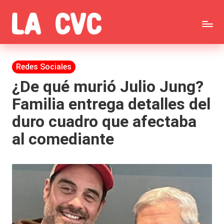
Saltar
C
al
Todas
o
contenido
las
Publicada
Redes Sociales
p
en
noticias
¿De qué murió Julio Jung?
u
Familia entrega detalles del
de
c
duro cuadro que afectaba
la
h
al comediante
farándula,
a
Realitys,
s
Tierra
y
Brava,
F
Gran
ar