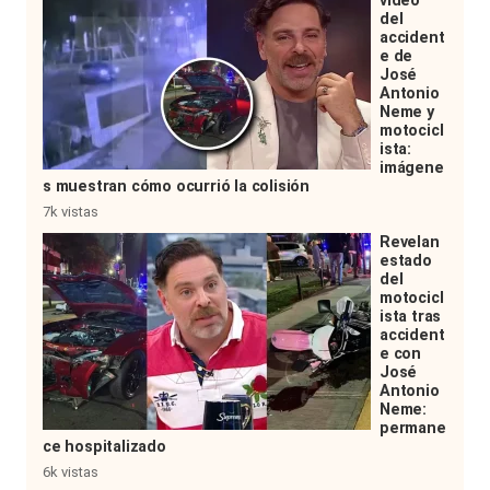
video
del
accident
e de
José
Antonio
Neme y
motocicl
ista:
imágene
s muestran cómo ocurrió la colisión
7k vistas
Revelan
estado
del
motocicl
ista tras
accident
e con
José
Antonio
Neme:
permane
ce hospitalizado
6k vistas