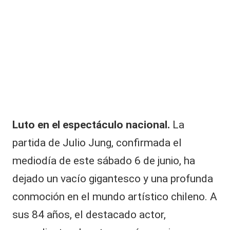
|
L
a
C
V
C
Luto en el espectáculo nacional.
La
partida de Julio Jung, confirmada el
mediodía de este sábado 6 de junio, ha
dejado un vacío gigantesco y una profunda
conmoción en el mundo artístico chileno. A
sus 84 años, el destacado actor,