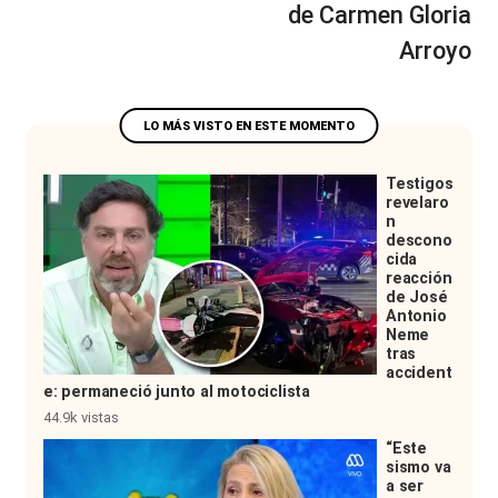
de Carmen Gloria
Arroyo
Testigos
revelaro
n
descono
cida
reacción
de José
Antonio
Neme
tras
accident
e: permaneció junto al motociclista
44.9k vistas
“Este
sismo va
a ser