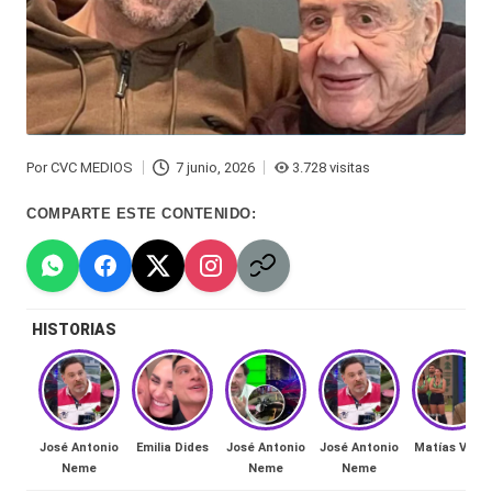
Hermano
á
-
n
d
Tendencias
ul
-
Por
CVC MEDIOS
7 junio, 2026
3.728 visitas
a
Exclusivas
Publicado
por
C
-
COMPARTE ESTE CONTENIDO:
hi
Tv
le
y
n
HISTORIAS
redes
a
-
🔥
lacvc.com
R
José Antonio
Emilia Dides
José Antonio
José Antonio
Matías Vega
-
Neme
Neme
Neme
e