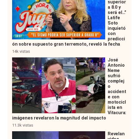
superior
a 8.0 y
será el…”
Latife
Soto
inquietó
con
predicci
ón sobre supuesto gran terremoto, reveló la fecha
14k vistas
José
Antonio
Neme
sufrió
complej
o
accident
e con
motocicl
ista en
Vitacura:
imágenes revelaron la magnitud del impacto
11.3k vistas
Revelan