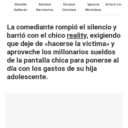
Gissella
Adriana
Enrique
Ignacia
Arturo Longto
al
Gallardo
Barrientos
Cintolesi
Michelson
it
La comediante rompió el silencio y
y
barrió con el chico
reality
, exigiendo
s,
que deje de «hacerse la víctima» y
T
aproveche los millonarios sueldos
V
de la pantalla chica para ponerse al
y
día con los gastos de su hija
adolescente.
R
e
d
e
s