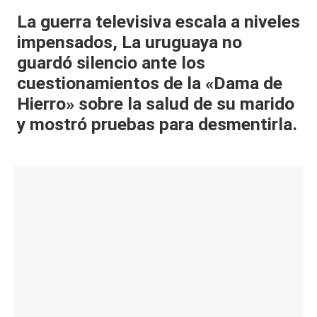
al
La guerra televisiva escala a niveles
impensados, La uruguaya no
it
guardó silencio ante los
y
cuestionamientos de la «Dama de
s,
Hierro» sobre la salud de su marido
T
y mostró pruebas para desmentirla.
V
y
R
e
d
e
s