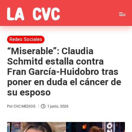
Saltar
C
al
Todas
o
contenido
las
Publicada
Redes Sociales
p
en
noticias
“Miserable”: Claudia
u
Schmitd estalla contra
de
c
Fran García-Huidobro tras
la
h
poner en duda el cáncer de
farándula,
a
su esposo
Realitys,
s
Tierra
y
Por
CVC MEDIOS
1 junio, 2026
Publicado
Brava,
F
por
Gran
ar