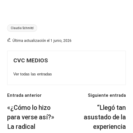
Etiquetas:
Claudia Schmitd
Última actualización el 1 junio, 2026
CVC MEDIOS
Ver todas las entradas
Navegación
Entrada anterior
Siguiente entrada
de
«¿Cómo lo hizo
“Llegó tan
entradas
para verse así?»
asustado de la
La radical
experiencia