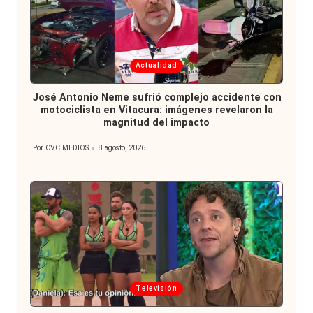
Publicada
Actualidad
en
José Antonio Neme sufrió complejo accidente con
motociclista en Vitacura: imágenes revelaron la
magnitud del impacto
Por
CVC MEDIOS
8 agosto, 2026
Publicado
por
Publicada
Televisión
en