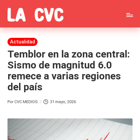
Saltar
C
al
Todas
o
contenido
las
Publicada
Actualidad
p
en
noticias
Temblor en la zona central:
u
Sismo de magnitud 6.0
de
c
remece a varias regiones
la
h
del país
farándula,
a
Realitys,
s
Por
CVC MEDIOS
31 mayo, 2026
Publicado
Tierra
y
por
Brava,
F
Gran
ar