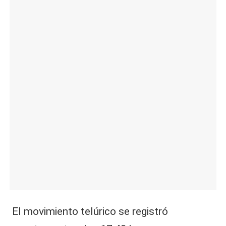
|
L
a
C
V
C
El movimiento telúrico se registró