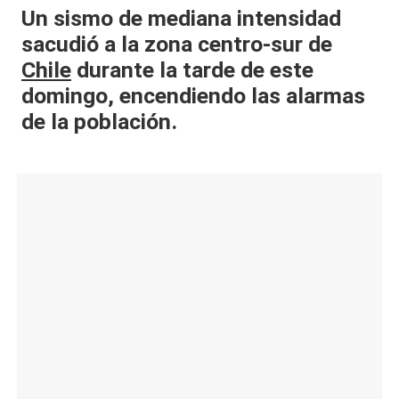
​Un sismo de mediana intensidad
al
sacudió a la zona centro-sur de
it
Chile
durante la tarde de este
y
domingo, encendiendo las alarmas
s,
de la población.
T
V
y
R
e
d
e
s