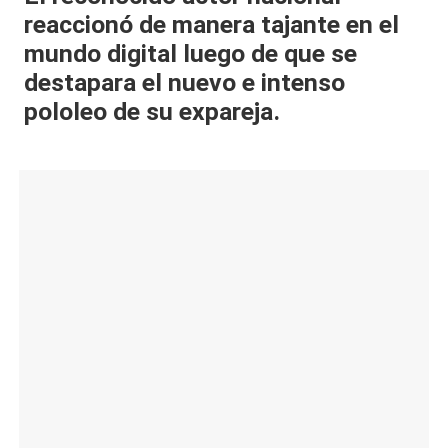
reaccionó de manera tajante en el
al
mundo digital luego de que se
it
destapara el nuevo e intenso
y
pololeo de su expareja.
s,
T
V
y
R
e
d
e
s