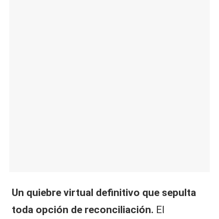
|
L
a
C
V
C
Un quiebre virtual definitivo que sepulta
toda opción de reconciliación.
El