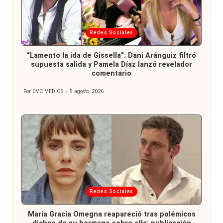
Publicada
Redes Sociales
en
“Lamento la ida de Gissella”: Dani Aránguiz filtró
supuesta salida y Pamela Díaz lanzó revelador
comentario
Por
CVC MEDIOS
5 agosto, 2026
Publicado
por
Publicada
Redes Sociales
en
María Gracia Omegna reapareció tras polémicos