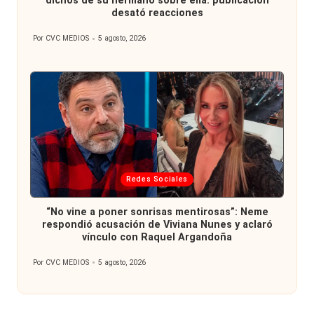
dichos de su hermano sobre ella: publicación
desató reacciones
Por
CVC MEDIOS
5 agosto, 2026
Publicado
por
Publicada
Redes Sociales
en
“No vine a poner sonrisas mentirosas”: Neme
respondió acusación de Viviana Nunes y aclaró
vínculo con Raquel Argandoña
Por
CVC MEDIOS
5 agosto, 2026
Publicado
por