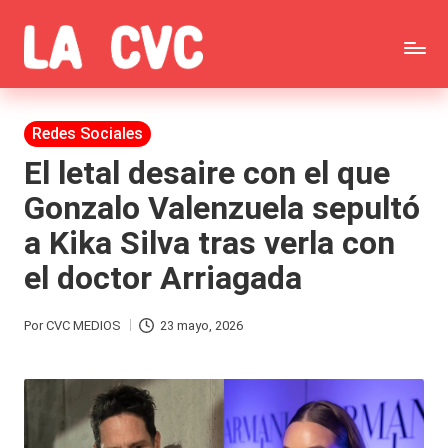
Saltar
C
al
Todas
o
contenido
las
Publicada
Redes Sociales
p
en
noticias
El letal desaire con el que
u
Gonzalo Valenzuela sepultó
de
c
a Kika Silva tras verla con
la
h
el doctor Arriagada
farándula,
a
Realitys,
s
Por
CVC MEDIOS
23 mayo, 2026
Publicado
Tierra
y
por
Brava,
F
Gran
ar