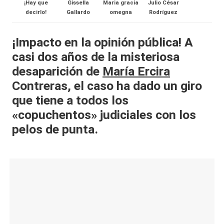
¡Hay que
Gissella
Maria gracia
Julio César
al
decirlo!
Gallardo
omegna
Rodríguez
it
¡Impacto en la opinión pública!
A
y
casi dos años de la misteriosa
s,
desaparición de
María Ercira
T
Contreras
, el caso ha dado un giro
que tiene a todos los
V
«copuchentos» judiciales con los
y
pelos de punta.
R
e
d
e
s