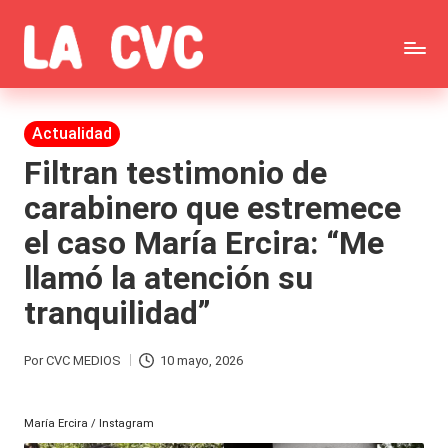
Saltar
C
al
Todas
o
contenido
las
Publicada
Actualidad
p
en
noticias
Filtran testimonio de
u
carabinero que estremece
de
c
el caso María Ercira: “Me
la
h
llamó la atención su
farándula,
a
tranquilidad”
Realitys,
s
Tierra
y
Por
CVC MEDIOS
10 mayo, 2026
Publicado
Brava,
F
por
Gran
María Ercira / Instagram
ar