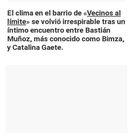
al
​El clima en el barrio de «
Vecinos al
it
límite
» se volvió irrespirable tras un
y
íntimo encuentro entre Bastián
Muñoz, más conocido como Bimza,
s,
y Catalina Gaete.
T
V
y
R
e
d
e
s