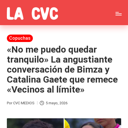
Saltar
C
al
Todas
o
contenido
las
Publicada
Copuchas
p
en
noticias
«No me puedo quedar
u
tranquilo» La angustiante
de
c
conversación de Bimza y
la
h
Catalina Gaete que remece
farándula,
a
«Vecinos al límite»
Realitys,
s
Tierra
y
Por
CVC MEDIOS
5 mayo, 2026
Publicado
Brava,
F
por
Gran
ar