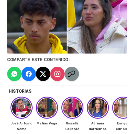
Hermano
á
-
n
d
Tendencias
ul
-
a
Exclusivas
C
-
COMPARTE ESTE CONTENIDO:
hi
Tv
le
y
n
HISTORIAS
redes
a
-
🔥
lacvc.com
R
José Antonio
Matías Vega
Gissella
Adriana
Enrique
-
Neme
Gallardo
Barrientos
Cintolesi
e