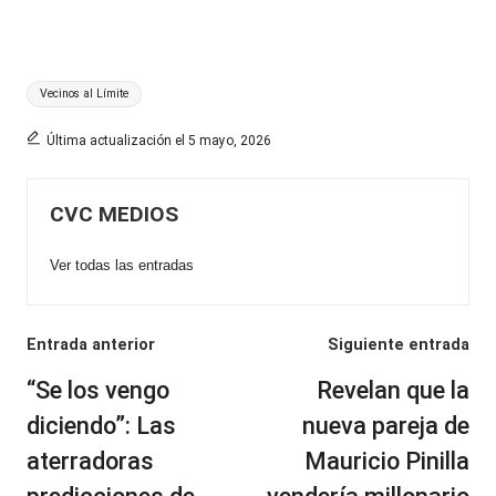
Etiquetas:
Vecinos al Límite
Última actualización el 5 mayo, 2026
CVC MEDIOS
Ver todas las entradas
Navegación
Entrada anterior
Siguiente entrada
de
“Se los vengo
Revelan que la
entradas
diciendo”: Las
nueva pareja de
aterradoras
Mauricio Pinilla