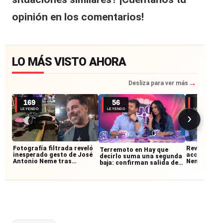
opinión en los comentarios!
LO MÁS VISTO AHORA
→
Desliza para ver más
169
56
42
LEYENDO
LEYENDO
LEYENDO
›
Fotografía filtrada reveló
Revelan vid
Terremoto en Hay que
inesperado gesto de José
accidente d
decirlo suma una segunda
Antonio Neme tras
Neme y moto
baja: confirman salida de
accidente con
imágenes 
querido panelista
motociclista
ocurrió la c