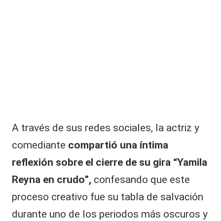
|
L
a
C
V
C
A través de sus
redes sociales
, la actriz y
comediante
compartió una íntima
reflexión sobre el cierre de su gira “Yamila
Reyna en crudo”,
confesando que este
proceso creativo fue su tabla de salvación
durante uno de los periodos más oscuros y