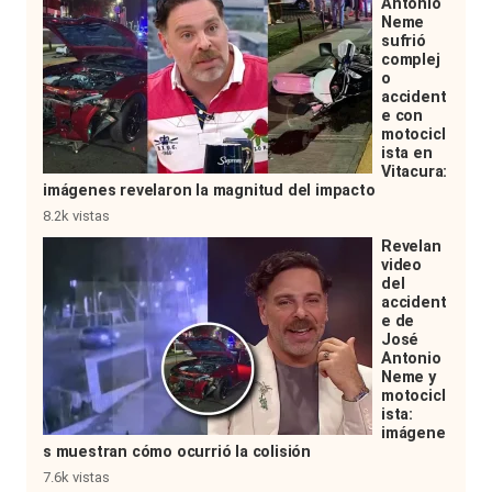
Antonio
Neme
sufrió
complej
o
accident
e con
motocicl
ista en
Vitacura:
imágenes revelaron la magnitud del impacto
8.2k vistas
Revelan
video
del
accident
e de
José
Antonio
Neme y
motocicl
ista:
imágene
s muestran cómo ocurrió la colisión
7.6k vistas