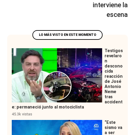
interviene la
escena
Testigos
revelaro
n
descono
cida
reacción
de José
Antonio
Neme
tras
accident
e: permaneció junto al motociclista
45.3k vistas
“Este
sismo va
a ser