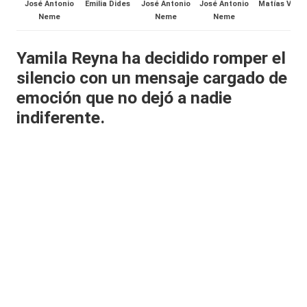
José Antonio
Emilia Dides
José Antonio
José Antonio
Matías Vega
al
Neme
Neme
Neme
it
Yamila Reyna
ha decidido romper el
y
silencio con un mensaje cargado de
s,
emoción que no dejó a nadie
T
indiferente.
V
y
R
e
d
e
s