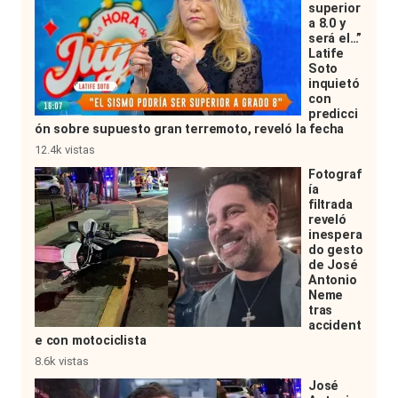
superior
a 8.0 y
será el…”
Latife
Soto
inquietó
con
predicci
ón sobre supuesto gran terremoto, reveló la fecha
12.4k vistas
Fotograf
ía
filtrada
reveló
inespera
do gesto
de José
Antonio
Neme
tras
accident
e con motociclista
8.6k vistas
José