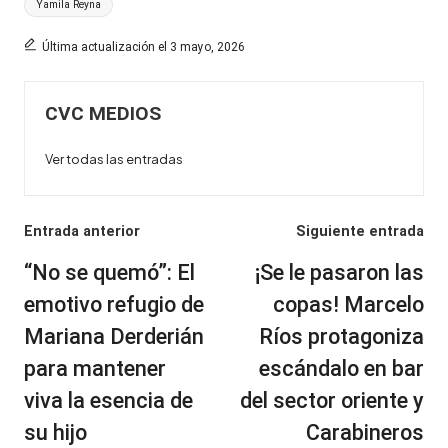
Etiquetas:
Yamila Reyna
Última actualización el 3 mayo, 2026
CVC MEDIOS
Ver todas las entradas
Navegación
Entrada anterior
Siguiente entrada
de
“No se quemó”: El
¡Se le pasaron las
entradas
emotivo refugio de
copas! Marcelo
Mariana Derderián
Ríos protagoniza
para mantener
escándalo en bar
viva la esencia de
del sector oriente y
su hijo
Carabineros