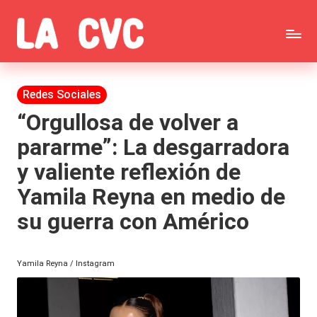
Saltar
C
al
Todas
o
contenido
las
Publicada
Redes Sociales
p
en
noticias
“Orgullosa de volver a
u
pararme”: La desgarradora
de
c
y valiente reflexión de
la
h
Yamila Reyna en medio de
farándula,
a
su guerra con Américo
Realitys,
s
Tierra
y
Yamila Reyna / Instagram
Brava,
F
Gran
ar