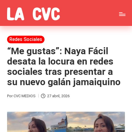
Saltar
C
al
Todas
o
contenido
las
Publicada
Redes Sociales
p
en
noticias
“Me gustas”: Naya Fácil
u
desata la locura en redes
de
c
sociales tras presentar a
la
h
su nuevo galán jamaiquino
farándula,
a
Realitys,
s
Por
CVC MEDIOS
27 abril, 2026
Publicado
Tierra
y
por
Brava,
F
Gran
ar