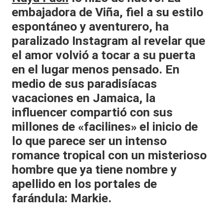
embajadora de Viña, fiel a su estilo
al
espontáneo y aventurero, ha
it
paralizado Instagram al revelar que
y
el amor volvió a tocar a su puerta
s,
en el lugar menos pensado. En
T
medio de sus paradisíacas
vacaciones en Jamaica, la
V
influencer compartió con sus
y
millones de «facilines» el inicio de
R
lo que parece ser un intenso
e
romance tropical con un misterioso
d
hombre que ya tiene nombre y
apellido en los portales de
e
farándula: Markie.
s