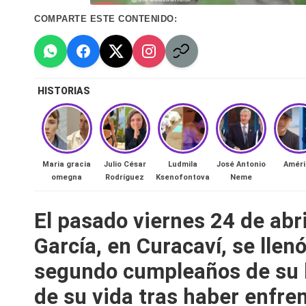
n
COMPARTE ESTE CONTENIDO:
a
🔥
HISTORIAS
R
e
al
Maria gracia
Julio César
Ludmila
José Antonio
Améri
omegna
Rodríguez
Ksenofontova
Neme
it
El pasado viernes 24 de abr
y
García, en Curacaví, se llen
s,
segundo cumpleaños de su h
T
de su vida tras haber enfren