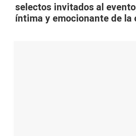
V
selectos invitados al event
íntima y emocionante de la 
y
R
e
d
e
s |
L
a
C