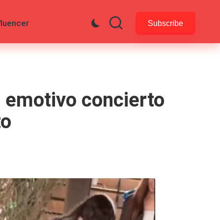
fluencer
Subscribe
el emotivo concierto
to