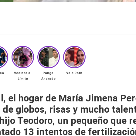
co
Vecinos al
Pangal
Vale Roth
Límite
Andrade
il, el hogar de María Jimena Per
ó de globos, risas y mucho talen
ijo Teodoro, un pequeño que re
tado 13 intentos de fertilizació