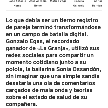
José Antonio
José Antonio
Matías Vega
Gissella
Adriana
al
Neme
Neme
Gallardo
Barrientos
it
Lo que debía ser un tierno registro
y
de pareja terminó transformándose
s,
en un campo de batalla digital.
T
Gonzalo Egas, el recordado
ganador de «La Granja», utilizó sus
V
redes sociales
para compartir un
y
momento cotidiano junto a su
R
polola, la bailarina Sonia Ossandón,
e
sin imaginar que una simple sandía
d
desataría una ola de comentarios
cargados de mala onda y teorías
e
sobre el estado de salud de su
s
compañera.