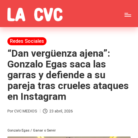
Saltar
C
al
Todas
o
contenido
las
Publicada
Redes Sociales
p
en
noticias
“Dan vergüenza ajena”:
u
Gonzalo Egas saca las
de
c
garras y defiende a su
la
h
pareja tras crueles ataques
farándula,
a
en Instagram
Realitys,
s
Tierra
y
Por
CVC MEDIOS
23 abril, 2026
Publicado
Brava,
F
por
Gran
Gonzalo Egas / Ganar o Servir
ar