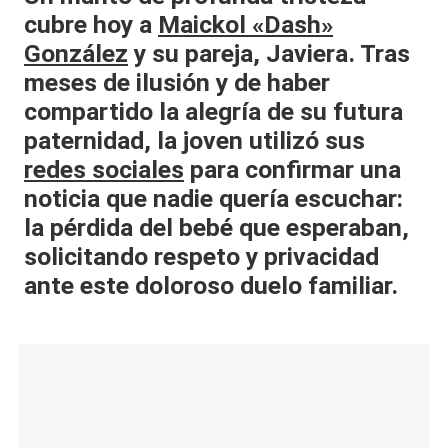
cubre hoy a
Maickol «Dash»
al
González
y su pareja, Javiera. Tras
it
meses de ilusión y de haber
y
compartido la alegría de su futura
s,
paternidad, la joven utilizó sus
T
redes sociales
para confirmar una
noticia que nadie quería escuchar:
V
la pérdida del bebé que esperaban,
y
solicitando respeto y privacidad
R
ante este doloroso duelo familiar.
e
d
e
s