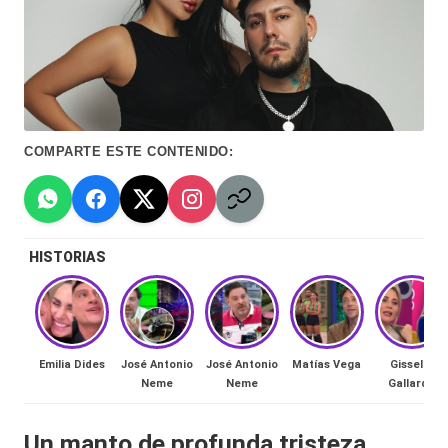
Hermano
á
-
n
d
Tendencias
ul
-
COMPARTE ESTE CONTENIDO:
a
Exclusivas
C
-
hi
Tv
HISTORIAS
le
y
n
redes
a
-
🔥
Emilia Dides
José Antonio
José Antonio
Matías Vega
Gissella
lacvc.com
Neme
Neme
Gallardo
R
-
e
Un manto de profunda tristeza