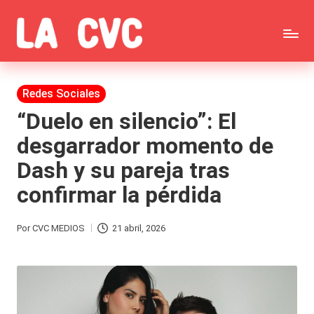
Saltar
C
al
Todas
o
contenido
las
Publicada
Redes Sociales
p
en
noticias
“Duelo en silencio”: El
u
desgarrador momento de
de
c
Dash y su pareja tras
la
h
confirmar la pérdida
farándula,
a
Realitys,
s
Por
CVC MEDIOS
21 abril, 2026
Publicado
Tierra
y
por
Brava,
F
Gran
ar