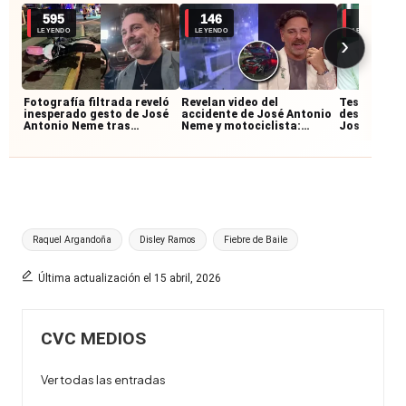
595
146
72
LEYENDO
LEYENDO
LEYENDO
›
Fotografía filtrada reveló
Revelan video del
Testigos re
inesperado gesto de José
accidente de José Antonio
desconocid
Antonio Neme tras
Neme y motociclista:
José Anton
accidente con
imágenes muestran cómo
accidente:
motociclista
ocurrió la colisión
junto al mo
Etiquetas:
Raquel Argandoña
Disley Ramos
Fiebre de Baile
Última actualización el 15 abril, 2026
CVC MEDIOS
Ver todas las entradas