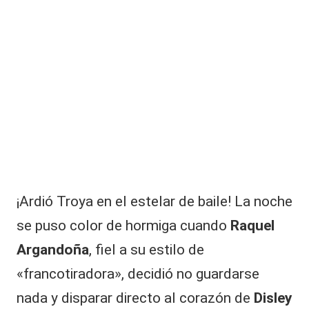
|
L
a
C
V
C
¡Ardió Troya en el estelar de baile! La noche
se puso color de hormiga cuando
Raquel
Argandoña
, fiel a su estilo de
«francotiradora», decidió no guardarse
nada y disparar directo al corazón de
Disley