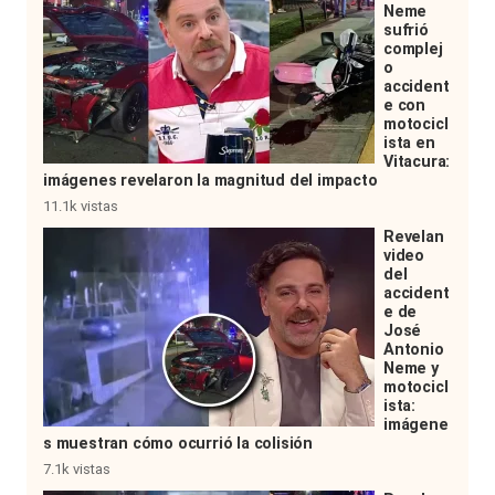
Neme
sufrió
complej
o
accident
e con
motocicl
ista en
Vitacura:
imágenes revelaron la magnitud del impacto
11.1k vistas
Revelan
video
del
accident
e de
José
Antonio
Neme y
motocicl
ista:
imágene
s muestran cómo ocurrió la colisión
7.1k vistas