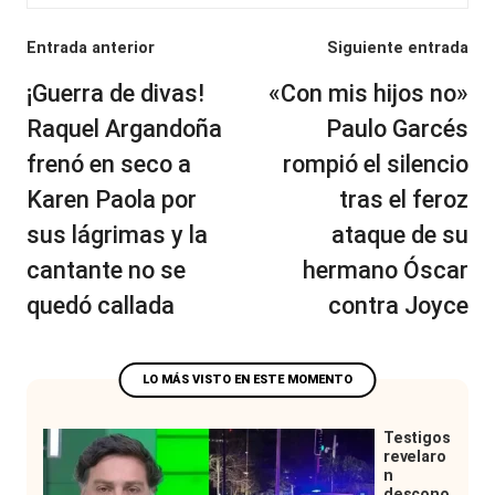
Navegación
Entrada anterior
Siguiente entrada
de
¡Guerra de divas!
«Con mis hijos no»
entradas
Raquel Argandoña
Paulo Garcés
frenó en seco a
rompió el silencio
Karen Paola por
tras el feroz
sus lágrimas y la
ataque de su
cantante no se
hermano Óscar
quedó callada
contra Joyce
Testigos
revelaro
n
descono