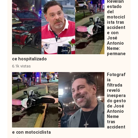
Revelan
estado
del
motocicl
ista tras
accident
e con
José
Antonio
Neme:
permane
ce hospitalizado
6.1k vistas
Fotograf
ía
filtrada
reveló
inespera
do gesto
de José
Antonio
Neme
tras
accident
e con motociclista