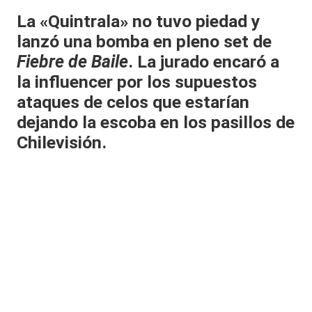
al
La «Quintrala»
no tuvo piedad y
lanzó una bomba en pleno set de
it
Fiebre de Baile
. La jurado encaró a
y
la influencer por los supuestos
s,
ataques de celos que estarían
T
dejando la escoba en los pasillos de
V
Chilevisión
.
y
R
e
d
e
s