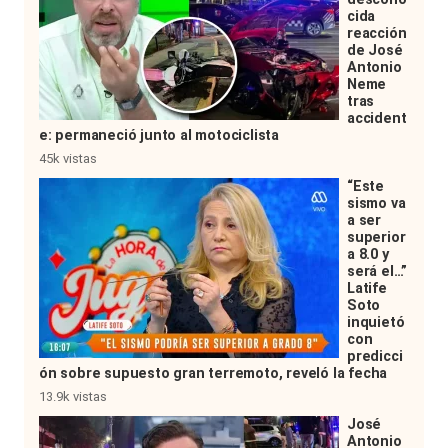
cida
reacción
de José
Antonio
Neme
tras
accident
e: permaneció junto al motociclista
45k vistas
“Este
sismo va
a ser
superior
a 8.0 y
será el…”
Latife
Soto
inquietó
con
predicci
ón sobre supuesto gran terremoto, reveló la fecha
13.9k vistas
José
Antonio