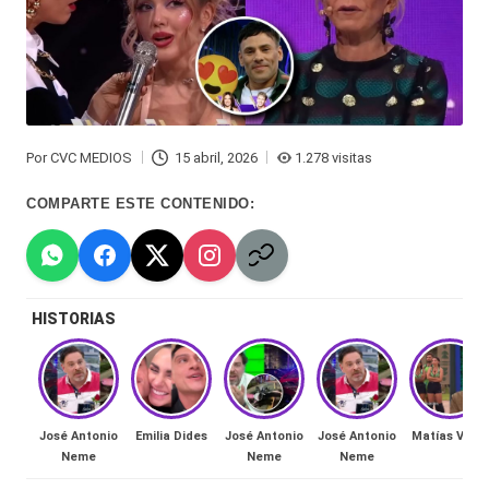
Hermano
á
-
n
d
Tendencias
ul
-
Por
CVC MEDIOS
15 abril, 2026
1.278 visitas
a
Publicado
Exclusivas
por
COMPARTE ESTE CONTENIDO:
C
-
hi
Tv
le
y
HISTORIAS
n
redes
a
-
🔥
lacvc.com
R
José Antonio
Emilia Dides
José Antonio
José Antonio
Matías Vega
-
Neme
Neme
Neme
e