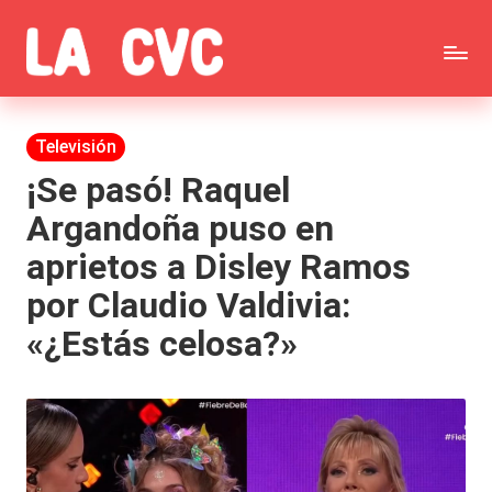
Saltar
C
al
Todas
o
contenido
las
Publicada
Televisión
p
en
noticias
¡Se pasó! Raquel
u
Argandoña puso en
de
c
aprietos a Disley Ramos
la
h
por Claudio Valdivia:
farándula,
a
«¿Estás celosa?»
Realitys,
s
Tierra
y
Brava,
F
Gran
ar