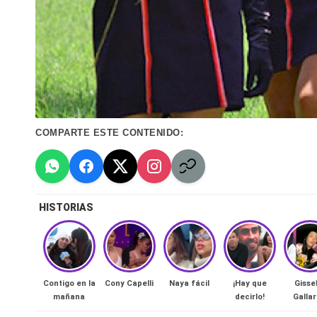
n
a
🔥
R
COMPARTE ESTE CONTENIDO:
e
al
it
HISTORIAS
y
s,
Contigo en la
Cony Capelli
Naya fácil
¡Hay que
Gisse
T
mañana
decirlo!
Galla