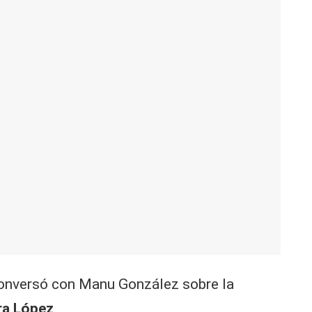
conversó con Manu González sobre la
ira López
.