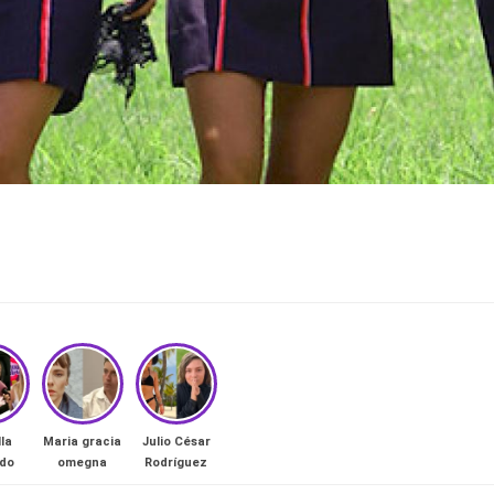
lla
Maria gracia
Julio César
rdo
omegna
Rodríguez