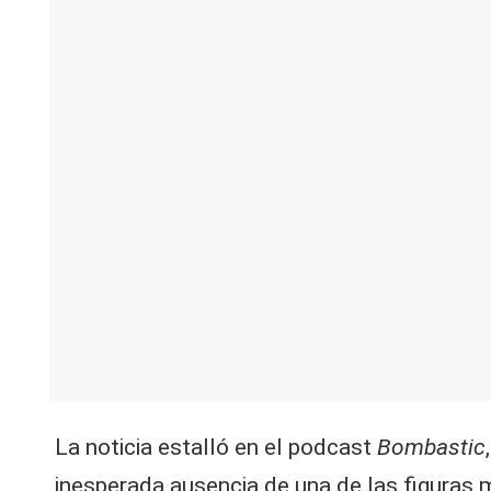
V
C
La noticia estalló en el podcast
Bombastic
inesperada ausencia de una de las figuras má