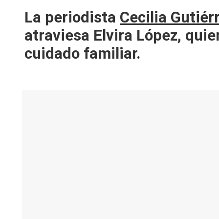
V
La periodista
Cecilia Gutiér
y
atraviesa Elvira López, qui
R
cuidado familiar.
e
d
e
s |
L
a
C