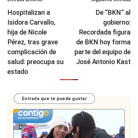
Navegación
de
Hospitalizan a
De “BKN” al
entradas
Isidora Carvallo,
gobierno:
hija de Nicole
Recordada figura
Pérez, tras grave
de BKN hoy forma
complicación de
parte del equipo de
salud: preocupa su
José Antonio Kast
estado
Entrada que te puede gustar