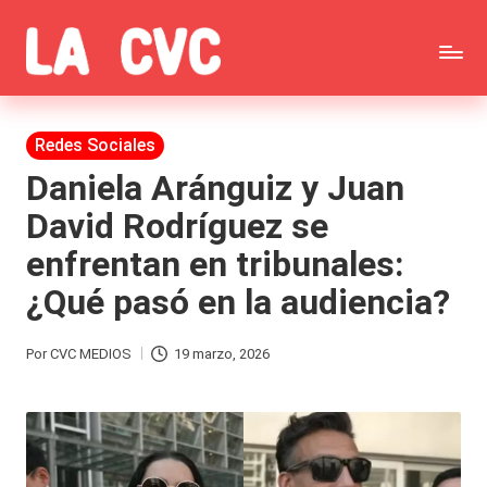
Saltar
C
al
Todas
o
contenido
las
Publicada
Redes Sociales
p
en
noticias
Daniela Aránguiz y Juan
u
David Rodríguez se
de
c
enfrentan en tribunales:
la
h
¿Qué pasó en la audiencia?
farándula,
a
Realitys,
s
Por
CVC MEDIOS
19 marzo, 2026
Publicado
Tierra
y
por
Brava,
F
Gran
ar