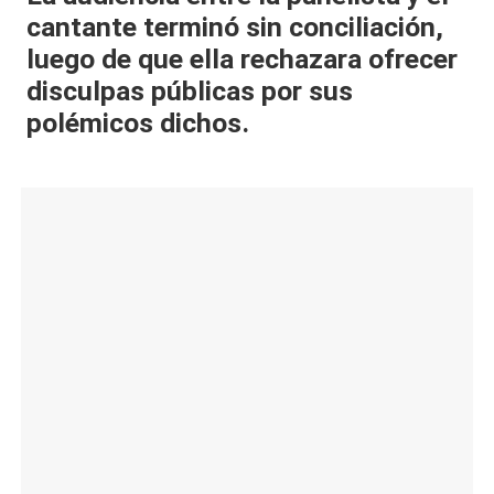
cantante terminó sin conciliación,
al
luego de que ella rechazara ofrecer
it
disculpas públicas por sus
y
polémicos dichos.
s,
T
V
y
R
e
d
e
s