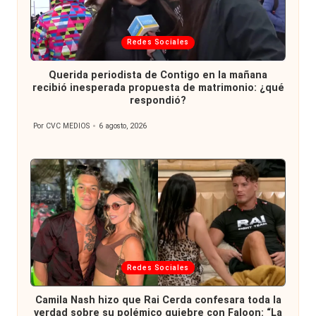
Publicada
Redes Sociales
en
Querida periodista de Contigo en la mañana
recibió inesperada propuesta de matrimonio: ¿qué
respondió?
Por
CVC MEDIOS
6 agosto, 2026
Publicado
por
Publicada
Redes Sociales
en
Camila Nash hizo que Rai Cerda confesara toda la
verdad sobre su polémico quiebre con Faloon: “La