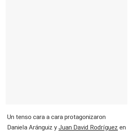
|
L
a
C
V
C
Un tenso cara a cara protagonizaron
Daniela Aránguiz y
Juan David Rodríguez
en