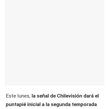
|
L
a
C
V
C
Este lunes,
la señal de Chilevisión dará el
puntapié inicial a la segunda temporada