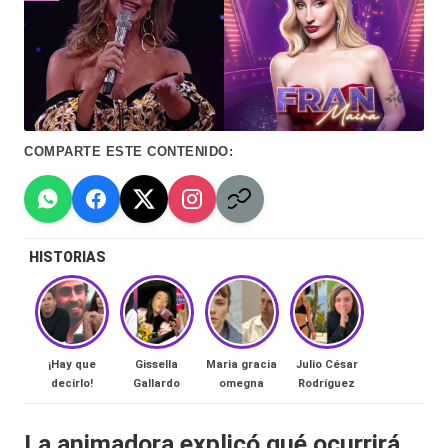
Hermano
á
-
n
d
Tendencias
ul
-
COMPARTE ESTE CONTENIDO:
a
Exclusivas
C
-
hi
Tv
HISTORIAS
le
y
n
redes
a
-
🔥
¡Hay que
Gissella
Maria gracia
Julio César
lacvc.com
decirlo!
Gallardo
omegna
Rodríguez
R
-
e
La animadora explicó qué ocurrirá