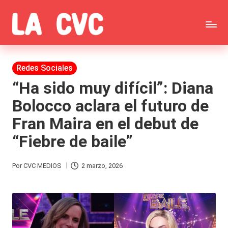
Saltar
C
al
Todas
o
contenido
las
Publicada
Redes Sociales
p
en
noticias
“Ha sido muy difícil”: Diana
u
Bolocco aclara el futuro de
de
c
Fran Maira en el debut de
la
h
“Fiebre de baile”
farándula,
a
Realitys,
s
Por
CVC MEDIOS
2 marzo, 2026
Publicado
Tierra
y
por
Brava,
F
Gran
ar