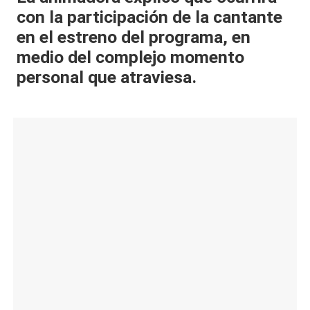
con la participación de la cantante
al
en el estreno del programa, en
it
medio del complejo momento
y
personal que atraviesa.
s,
T
V
y
R
e
d
e
s