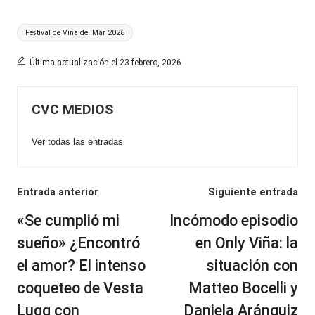
Etiquetas:
Festival de Viña del Mar 2026
Última actualización el 23 febrero, 2026
CVC MEDIOS
Ver todas las entradas
Navegación
Entrada anterior
Siguiente entrada
de
«Se cumplió mi
Incómodo episodio
entradas
sueño» ¿Encontró
en Only Viña: la
el amor? El intenso
situación con
coqueteo de Vesta
Matteo Bocelli y
Lugg con
Daniela Aránguiz