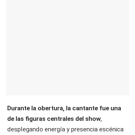
|
L
a
C
V
C
Durante la obertura, la cantante fue una
de las figuras centrales del show
,
desplegando energía y presencia escénica