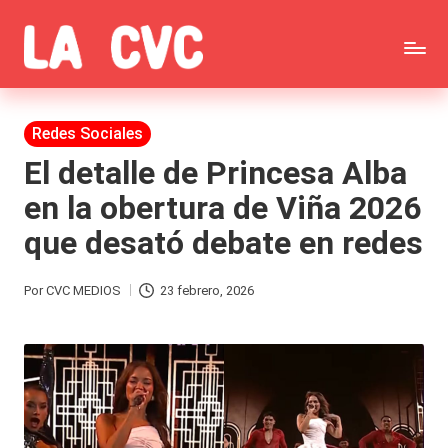
Saltar
C
al
Todas
o
contenido
las
Publicada
Redes Sociales
p
en
noticias
El detalle de Princesa Alba
u
en la obertura de Viña 2026
de
c
que desató debate en redes
la
h
farándula,
a
Por
CVC MEDIOS
23 febrero, 2026
Publicado
Realitys,
s
por
Tierra
y
Brava,
F
Gran
ar