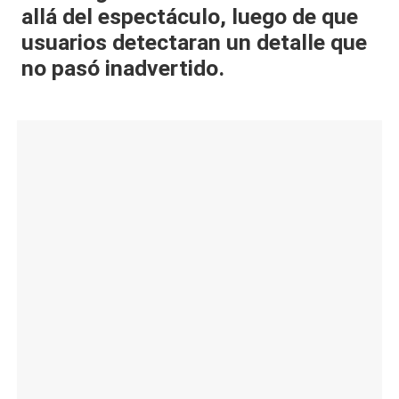
allá del espectáculo, luego de que
al
usuarios detectaran un detalle que
it
no pasó inadvertido.
y
s,
T
V
y
R
e
d
e
s