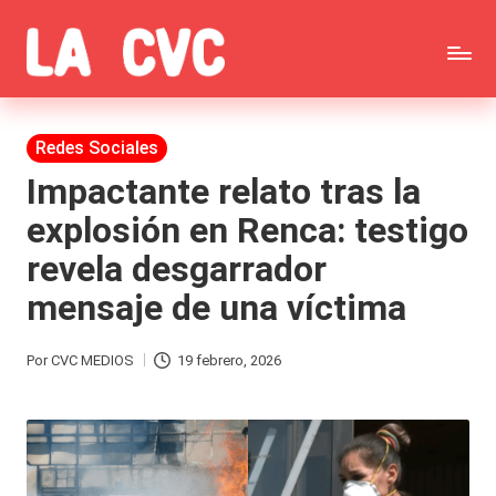
Saltar
C
al
Todas
o
contenido
las
Publicada
Redes Sociales
p
en
noticias
Impactante relato tras la
u
explosión en Renca: testigo
de
c
revela desgarrador
la
h
mensaje de una víctima
farándula,
a
Realitys,
s
Por
CVC MEDIOS
19 febrero, 2026
Publicado
Tierra
y
por
Brava,
F
Gran
ar