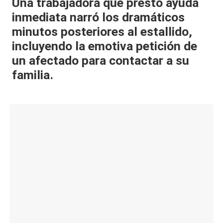
Una trabajadora que prestó ayuda
al
inmediata narró los dramáticos
it
minutos posteriores al estallido,
incluyendo la emotiva petición de
y
un afectado para contactar a su
s,
familia.
T
V
y
R
e
d
e
s