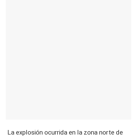
|
L
a
C
V
C
La explosión ocurrida en la zona norte de