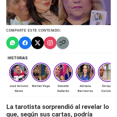
Hermano
á
-
n
d
Tendencias
COMPARTE ESTE CONTENIDO:
ul
-
a
Exclusivas
C
-
HISTORIAS
hi
Tv
le
y
n
redes
a
José Antonio
Matías Vega
Gissella
Adriana
Enrique
-
Neme
Gallardo
Barrientos
Cintolesi
🔥
lacvc.com
R
La tarotista sorprendió al revelar lo
-
que, según sus cartas, podría
e