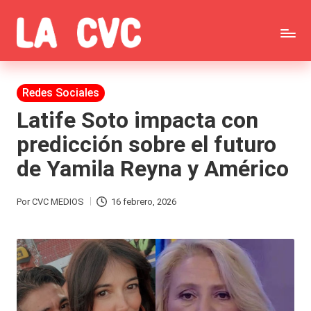
Saltar
C
al
Todas
o
contenido
las
Publicada
Redes Sociales
p
en
noticias
Latife Soto impacta con
u
predicción sobre el futuro
de
c
de Yamila Reyna y Américo
la
h
farándula,
a
Por
CVC MEDIOS
16 febrero, 2026
Publicado
Realitys,
s
por
Tierra
y
Brava,
F
Gran
ar