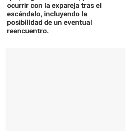
ocurrir con la expareja tras el
al
escándalo, incluyendo la
it
posibilidad de un eventual
y
reencuentro.
s,
T
V
y
R
e
d
e
s