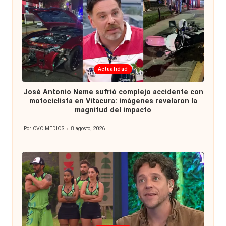
Publicada
Actualidad
en
José Antonio Neme sufrió complejo accidente con
motociclista en Vitacura: imágenes revelaron la
magnitud del impacto
Por
CVC MEDIOS
8 agosto, 2026
Publicado
por