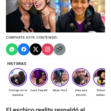
Hermano
á
-
n
d
Tendencias
ul
-
COMPARTE ESTE CONTENIDO:
a
Exclusivas
C
-
hi
Tv
HISTORIAS
le
y
n
redes
a
-
🔥
Contigo en la
Cony Capelli
Naya fácil
¡Hay que
Gissella
lacvc.com
mañana
decirlo!
Gallardo
R
-
e
El exchico
reality
respaldó al