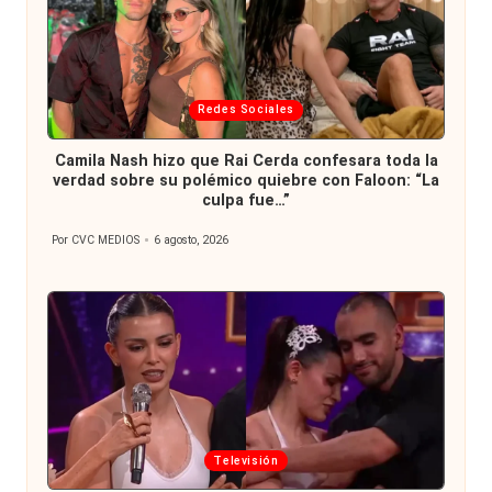
Publicada
Redes Sociales
en
Camila Nash hizo que Rai Cerda confesara toda la
verdad sobre su polémico quiebre con Faloon: “La
culpa fue…”
Por
CVC MEDIOS
6 agosto, 2026
Publicado
por
Publicada
Televisión
en