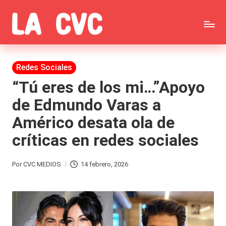
Saltar
C
al
Todas
o
contenido
las
Publicada
Redes Sociales
p
en
noticias
“Tú eres de los mi…”Apoyo
u
de Edmundo Varas a
de
c
Américo desata ola de
la
h
críticas en redes sociales
farándula,
a
Realitys,
s
Por
CVC MEDIOS
14 febrero, 2026
Publicado
Tierra
y
por
Brava,
F
Gran
ar