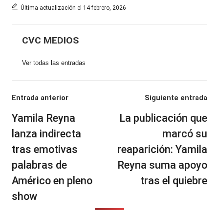
Última actualización el 14 febrero, 2026
CVC MEDIOS
Ver todas las entradas
Navegación
Entrada anterior
Siguiente entrada
de
Yamila Reyna
La publicación que
entradas
lanza indirecta
marcó su
tras emotivas
reaparición: Yamila
palabras de
Reyna suma apoyo
Américo en pleno
tras el quiebre
show