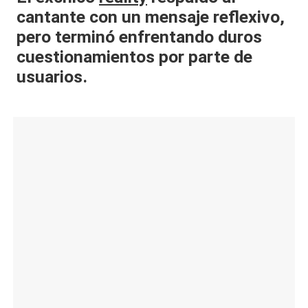
cantante con un mensaje reflexivo,
al
pero terminó enfrentando duros
it
cuestionamientos por parte de
y
usuarios.
s,
T
V
y
R
e
d
e
s