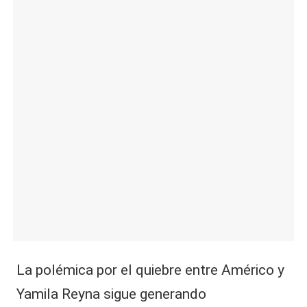
|
L
a
C
V
C
La polémica por el quiebre entre Américo y
Yamila Reyna sigue generando