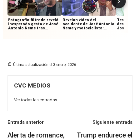
›
Fotografía filtrada reveló
Revelan video del
Testigos re
inesperado gesto de José
accidente de José Antonio
desconocid
Antonio Neme tras
Neme y motociclista:
José Anton
accidente con
imágenes muestran cómo
accidente:
motociclista
ocurrió la colisión
junto al mo
Última actualización el 3 enero, 2026
CVC MEDIOS
Ver todas las entradas
Navegación
Entrada anterior
Siguiente entrada
de
Alerta de romance,
Trump endurece el