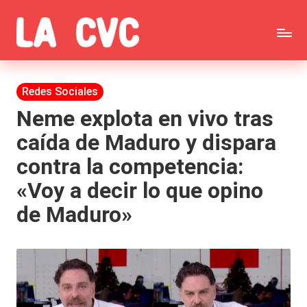
Saltar
C
al
Todas
o
contenido
las
Publicada
Redes Sociales
p
en
noticias
Neme explota en vivo tras
u
caída de Maduro y dispara
de
c
contra la competencia:
la
h
«Voy a decir lo que opino
farándula,
a
de Maduro»
Realitys,
s
Tierra
y
Brava,
F
Gran
ar