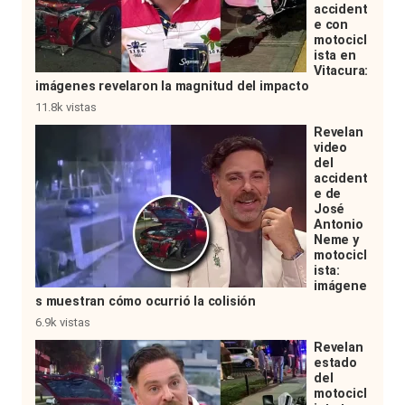
accident
e con
motocicl
ista en
Vitacura:
imágenes revelaron la magnitud del impacto
11.8k vistas
Revelan
video
del
accident
e de
José
Antonio
Neme y
motocicl
ista:
imágene
s muestran cómo ocurrió la colisión
6.9k vistas
Revelan
estado
del
motocicl