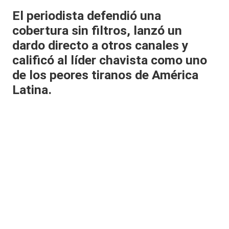
al
El periodista defendió una
cobertura sin filtros, lanzó un
it
dardo directo a otros canales y
y
calificó al líder chavista como uno
s,
de los peores tiranos de América
T
Latina.
V
y
R
e
d
e
s