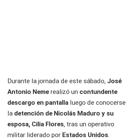
|
L
a
C
V
C
Durante la jornada de este sábado,
José
Antonio Neme
realizó un
contundente
descargo en pantalla
luego de conocerse
la
detención de Nicolás Maduro y su
esposa, Cilia Flores
, tras un operativo
militar liderado por
Estados Unidos
.