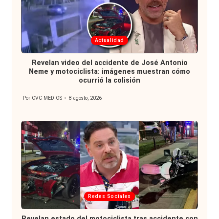
Publicada
Actualidad
en
Revelan video del accidente de José Antonio
Neme y motociclista: imágenes muestran cómo
ocurrió la colisión
Por
CVC MEDIOS
8 agosto, 2026
Publicado
por
Publicada
Redes Sociales
en
Revelan estado del motociclista tras accidente con