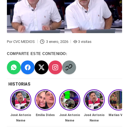
Hermano
á
-
n
d
Tendencias
ul
-
Por
CVC MEDIOS
3 enero, 2026
3 visitas
a
Publicado
Exclusivas
por
COMPARTE ESTE CONTENIDO:
C
-
hi
Tv
le
y
HISTORIAS
n
redes
a
-
🔥
lacvc.com
R
José Antonio
Emilia Dides
José Antonio
José Antonio
Matías Vega
-
Neme
Neme
Neme
e