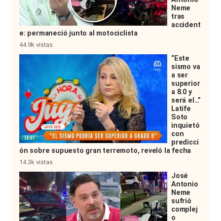
Neme
tras
accident
e: permaneció junto al motociclista
44.9k vistas
“Este
sismo va
a ser
superior
a 8.0 y
será el…”
Latife
Soto
inquietó
con
predicci
ón sobre supuesto gran terremoto, reveló la fecha
14.3k vistas
José
Antonio
Neme
sufrió
complej
o