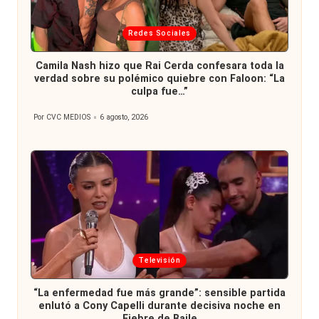
Publicada
Redes Sociales
en
Camila Nash hizo que Rai Cerda confesara toda la
verdad sobre su polémico quiebre con Faloon: “La
culpa fue…”
Por
CVC MEDIOS
6 agosto, 2026
Publicado
por
Publicada
Televisión
en
“La enfermedad fue más grande”: sensible partida
enlutó a Cony Capelli durante decisiva noche en
Fiebre de Baile