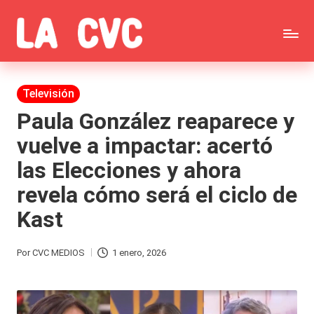
Saltar
C
al
Todas
o
contenido
las
Publicada
Televisión
p
en
noticias
Paula González reaparece y
u
vuelve a impactar: acertó
de
c
las Elecciones y ahora
la
h
revela cómo será el ciclo de
farándula,
a
Kast
Realitys,
s
Tierra
y
Por
CVC MEDIOS
1 enero, 2026
Publicado
Brava,
F
por
Gran
ar