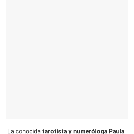
|
L
a
C
V
C
La conocida
tarotista y numeróloga Paula