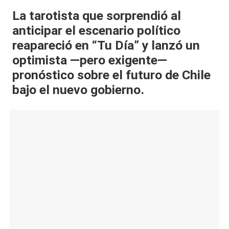
al
La tarotista que sorprendió al
anticipar el escenario político
it
reapareció en “Tu Día” y lanzó un
y
optimista —pero exigente—
s,
pronóstico sobre el futuro de Chile
T
bajo el nuevo gobierno.
V
y
R
e
d
e
s