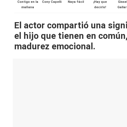
V
Contigo en la
Cony Capelli
Naya fácil
¡Hay que
Gisse
mañana
decirlo!
Galla
y
El actor compartió una signi
R
el hijo que tienen en común
e
madurez emocional.
d
e
s |
L
a
C