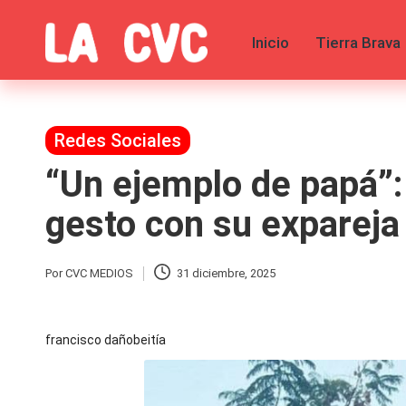
Inicio
Tierra Brava
Saltar
al
C
Todas
contenido
las
o
noticias
de
Publicada
Redes Sociales
p
la
en
“Un ejemplo de papá”:
farándula,
u
Realitys,
Tierra
gesto con su expareja 
c
Brava,
Gran
Hermano
h
Por
CVC MEDIOS
31 diciembre, 2025
Publicado
-
por
Tendencias
a
-
francisco dañobeitía
Exclusivas
s
-
Tv
y
y