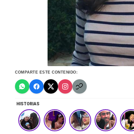
n
a
🔥
R
e
al
COMPARTE ESTE CONTENIDO:
it
y
HISTORIAS
s,
T