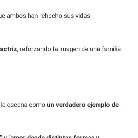
que ambos han rehecho sus vidas
 actriz
, reforzando la imagen de una familia
do la escena como
un verdadero ejemplo de
” y “
amor desde distintas formas y