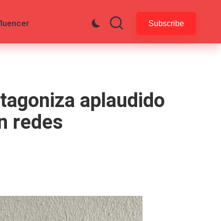
fluencer
Subscribe
otagoniza aplaudido
en redes