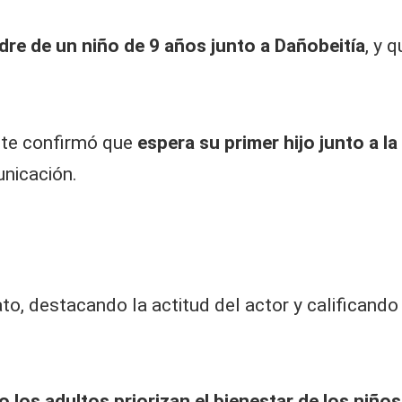
re de un niño de 9 años junto a Dañobeitía
, y 
te confirmó que
espera su primer hijo junto a la
nicación.
to, destacando la actitud del actor y califican
 los adultos priorizan el bienestar de los niños