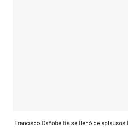
V
C
Francisco Dañobeitía
se llenó de aplausos