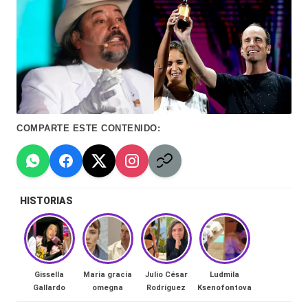
Hermano
á
-
n
d
Tendencias
ul
-
a
Exclusivas
COMPARTE ESTE CONTENIDO:
C
-
hi
Tv
le
y
HISTORIAS
n
redes
a
-
🔥
lacvc.com
R
Gissella
Maria gracia
Julio César
Ludmila
-
Gallardo
omegna
Rodríguez
Ksenofontova
e