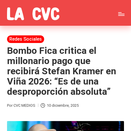
Saltar
C
al
Todas
o
contenido
las
Publicada
Redes Sociales
p
en
noticias
Bombo Fica critica el
u
millonario pago que
de
c
recibirá Stefan Kramer en
la
h
Viña 2026: “Es de una
farándula,
a
desproporción absoluta”
Realitys,
s
Tierra
y
Por
CVC MEDIOS
10 diciembre, 2025
Publicado
Brava,
F
por
Gran
ar