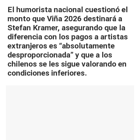
al
El humorista nacional cuestionó el
monto que Viña 2026 destinará a
it
Stefan Kramer, asegurando que la
y
diferencia con los pagos a artistas
s,
extranjeros es
“absolutamente
T
desproporcionada”
y que a los
V
chilenos se les sigue valorando en
condiciones inferiores.
y
R
e
d
e
s