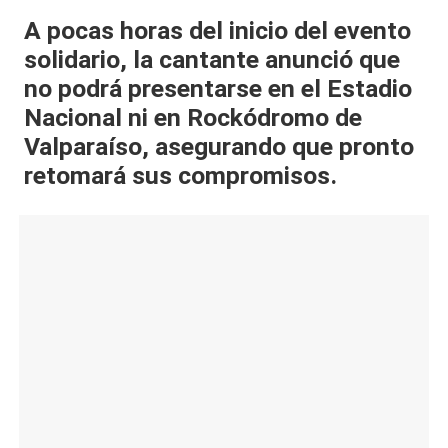
al
A pocas horas del inicio del evento
solidario, la cantante anunció que
it
no podrá presentarse en el Estadio
y
Nacional ni en Rockódromo de
s,
Valparaíso, asegurando que pronto
T
retomará sus compromisos.
V
y
R
e
d
e
s