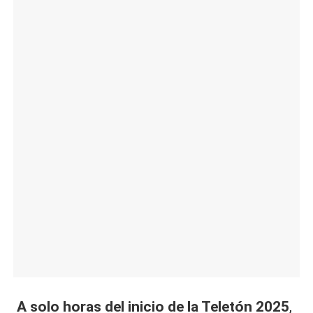
|
L
a
C
V
C
A solo horas del inicio de la
Teletón 2025
,