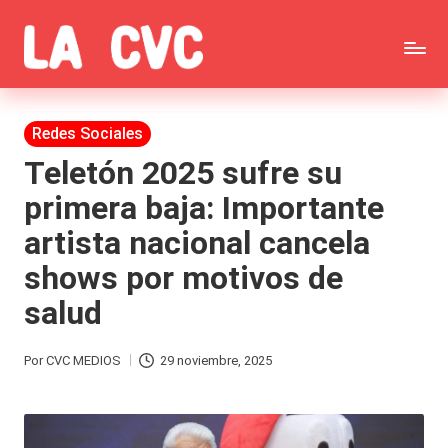
Saltar
C
al
Todas
o
contenido
las
Publicada
Redes Sociales
p
en
noticias
Teletón 2025 sufre su
u
primera baja: Importante
de
c
artista nacional cancela
la
h
shows por motivos de
farándula,
a
salud
Realitys,
s
Tierra
y
Por
CVC MEDIOS
29 noviembre, 2025
Publicado
Brava,
F
por
Gran
ar