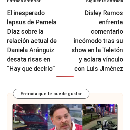
Navegación
Entrada anterior
Siguiente entrada
de
El inesperado
Disley Ramos
entradas
lapsus de Pamela
enfrenta
Díaz sobre la
comentario
relación actual de
incómodo tras su
Daniela Aránguiz
show en la Teletón
desata risas en
y aclara vínculo
“Hay que decirlo”
con Luis Jiménez
Entrada que te puede gustar