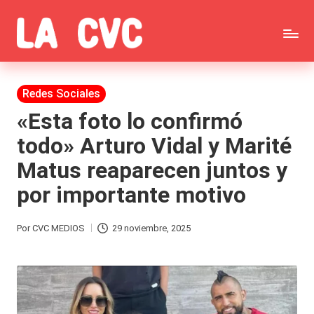
Saltar
C
al
Todas
o
contenido
las
Publicada
Redes Sociales
p
en
noticias
«Esta foto lo confirmó
u
todo» Arturo Vidal y Marité
de
c
Matus reaparecen juntos y
la
h
por importante motivo
farándula,
a
Realitys,
s
Por
CVC MEDIOS
29 noviembre, 2025
Publicado
Tierra
y
por
Brava,
F
Gran
ar