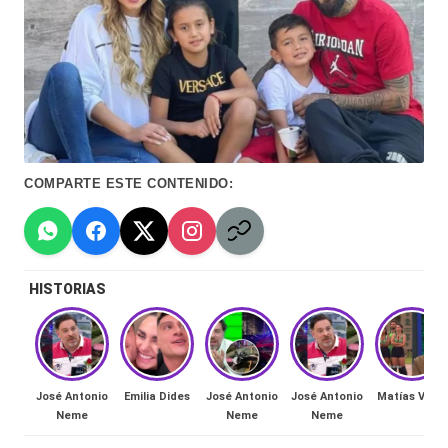
Hermano
á
-
n
d
Tendencias
ul
-
a
Exclusivas
COMPARTE ESTE CONTENIDO:
C
-
hi
Tv
le
y
HISTORIAS
n
redes
a
-
🔥
lacvc.com
José Antonio
Emilia Dides
José Antonio
José Antonio
Matías Vega
R
-
Neme
Neme
Neme
e