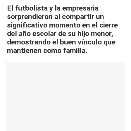
al
El futbolista y la empresaria
sorprendieron al compartir un
it
significativo momento en el cierre
y
del año escolar de su hijo menor,
s,
demostrando el buen vínculo que
T
mantienen como familia.
V
y
R
e
d
e
s