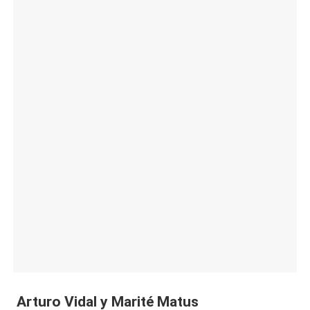
|
L
a
C
V
C
Arturo Vidal y Marité Matus