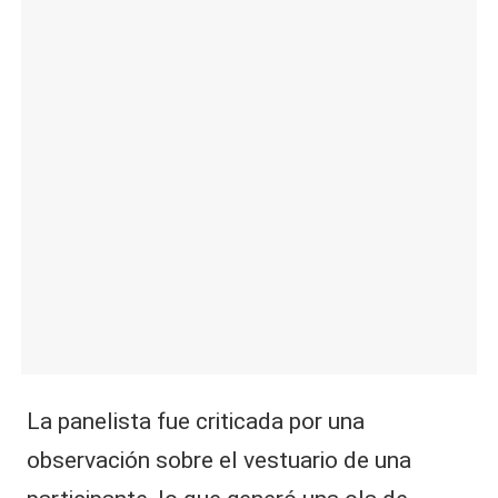
|
L
a
C
V
C
La panelista fue criticada por una
observación sobre el vestuario de una