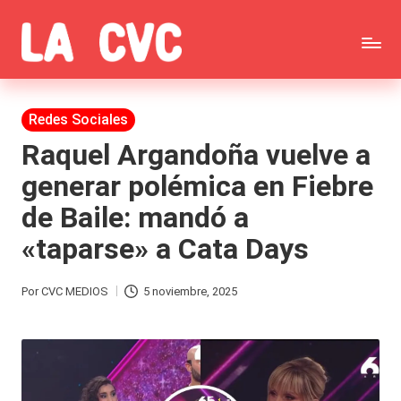
Saltar
C
al
Todas
o
contenido
las
Publicada
Redes Sociales
p
en
noticias
Raquel Argandoña vuelve a
u
generar polémica en Fiebre
de
c
de Baile: mandó a
la
h
«taparse» a Cata Days
farándula,
a
Realitys,
s
Por
CVC MEDIOS
5 noviembre, 2025
Publicado
Tierra
y
por
Brava,
F
Gran
ar