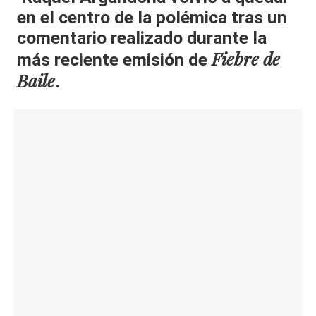
en el centro de la polémica tras un
al
comentario realizado durante la
it
Fiebre de
más reciente emisión de
y
Baile
.
s,
T
V
y
R
e
d
e
s