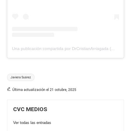
Una publicación compartida por DrCristianArriagada (@drcristianarriagada)
Etiquetas:
Javiera Suárez
Última actualización el 21 octubre, 2025
CVC MEDIOS
Ver todas las entradas