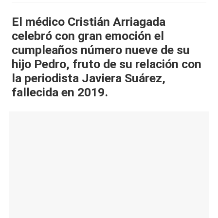
al
El médico
Cristián Arriagada
it
celebró con gran emoción el
y
cumpleaños número nueve de su
s,
hijo
Pedro
, fruto de su relación con
la periodista
Javiera Suárez
,
T
fallecida en 2019.
V
y
R
e
d
e
s