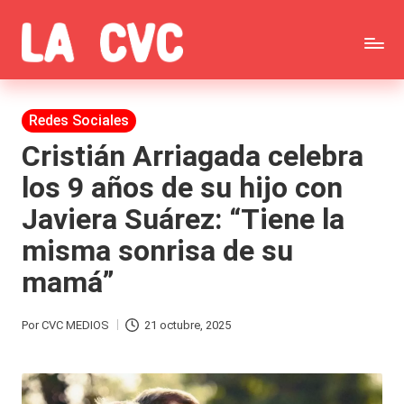
Saltar
C
al
Todas
o
contenido
las
Publicada
Redes Sociales
p
en
noticias
Cristián Arriagada celebra
u
los 9 años de su hijo con
de
c
Javiera Suárez: “Tiene la
la
h
misma sonrisa de su
farándula,
a
mamá”
Realitys,
s
Tierra
y
Por
CVC MEDIOS
21 octubre, 2025
Publicado
Brava,
F
por
Gran
ar