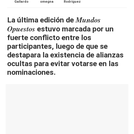
Gallardo
omegna
Rodríguez
al
it
Mundos
La última edición de
Opuestos
estuvo marcada por un
y
fuerte conflicto entre los
s,
participantes, luego de que se
T
destapara la existencia de alianzas
V
ocultas para evitar votarse en las
y
nominaciones.
R
e
d
e
s