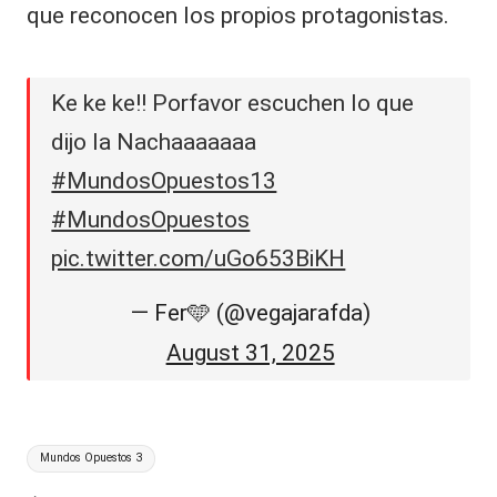
que reconocen los propios protagonistas.
Ke ke ke!! Porfavor escuchen lo que
dijo la Nachaaaaaaa
#MundosOpuestos13
#MundosOpuestos
pic.twitter.com/uGo653BiKH
— Fer🩵 (@vegajarafda)
August 31, 2025
Etiquetas:
Mundos Opuestos 3