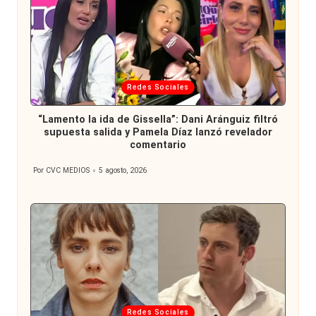
Publicada
Redes Sociales
en
“Lamento la ida de Gissella”: Dani Aránguiz filtró
supuesta salida y Pamela Díaz lanzó revelador
comentario
Por
CVC MEDIOS
5 agosto, 2026
Publicado
por
Publicada
Redes Sociales