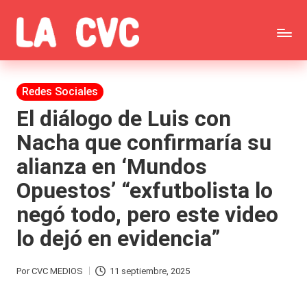
Saltar
C
al
Todas
o
contenido
las
Publicada
Redes Sociales
p
en
noticias
El diálogo de Luis con
u
Nacha que confirmaría su
de
c
alianza en ‘Mundos
la
h
Opuestos’ “exfutbolista lo
farándula,
a
negó todo, pero este video
Realitys,
s
lo dejó en evidencia”
Tierra
y
Brava,
F
Por
CVC MEDIOS
11 septiembre, 2025
Publicado
Gran
ar
por