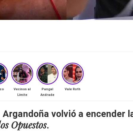
co
Vecinos al
Pangal
Vale Roth
Límite
Andrade
l Argandoña volvió a encender l
os Opuestos
.