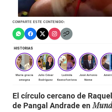
n
a
COMPARTE ESTE CONTENIDO:
🔥
R
e
HISTORIAS
al
it
Maria gracia
Julio César
Ludmila
José Antonio
Améri
omegna
Rodríguez
Ksenofontova
Neme
y
s,
El círculo cercano de Raque
Mund
T
de Pangal Andrade en