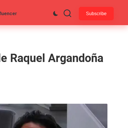
fluencer
Subscribe
o de Raquel Argandoña