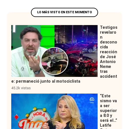
Testigos
revelaro
n
descono
cida
reacción
de José
Antonio
Neme
tras
accident
e: permaneció junto al motociclista
45.2k vistas
“Este
sismo va
a ser
superior
a 8.0 y
será el…”
Latife