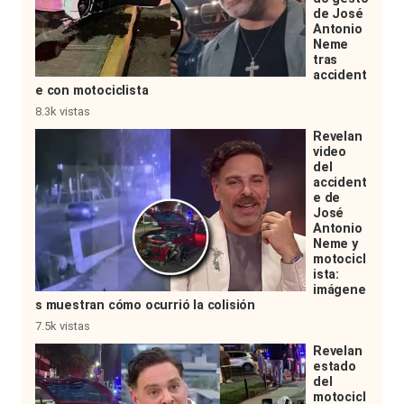
de José
Antonio
Neme
tras
accident
e con motociclista
8.3k vistas
Revelan
video
del
accident
e de
José
Antonio
Neme y
motocicl
ista:
imágene
s muestran cómo ocurrió la colisión
7.5k vistas
Revelan
estado
del
motocicl