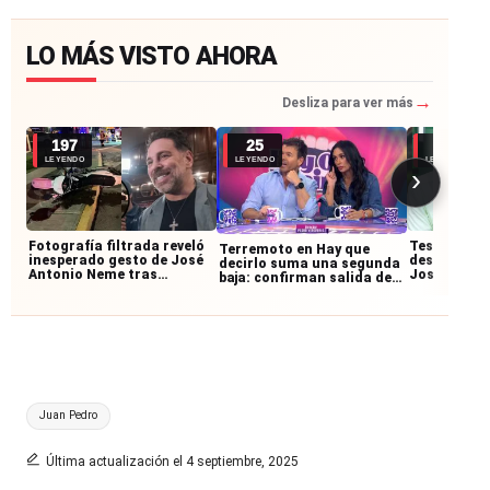
LO MÁS VISTO AHORA
→
Desliza para ver más
197
25
19
LEYENDO
LEYENDO
LEYENDO
›
Fotografía filtrada reveló
Testigos re
Terremoto en Hay que
inesperado gesto de José
desconocid
decirlo suma una segunda
Antonio Neme tras
José Anton
baja: confirman salida de
accidente con
accidente:
querido panelista
motociclista
junto al mo
Etiquetas:
Juan Pedro
Última actualización el 4 septiembre, 2025