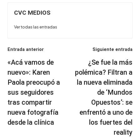
CVC MEDIOS
Ver todas las entradas
Navegación
Entrada anterior
Siguiente entrada
de
«Acá vamos de
¿Se fue la más
entradas
nuevo»: Karen
polémica? Filtran a
Paola preocupó a
la nueva eliminada
sus seguidores
de ‘Mundos
tras compartir
Opuestos’: se
nueva fotografía
enfrentó a uno de
desde la clínica
los fuertes del
reality