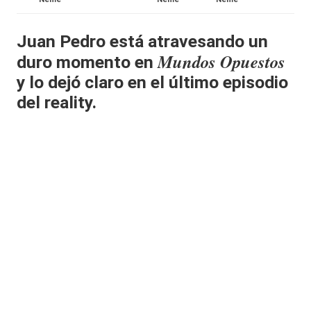
al
Juan Pedro está atravesando un
it
Mundos Opuestos
duro momento en
y
y lo dejó claro en el último episodio
s,
del reality.
T
V
y
R
e
d
e
s