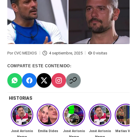
Hermano
á
-
n
d
Tendencias
ul
-
a
Exclusivas
Por
CVC MEDIOS
4 septiembre, 2025
0 visitas
Publicado
C
-
por
COMPARTE ESTE CONTENIDO:
hi
Tv
le
y
n
redes
HISTORIAS
a
-
🔥
lacvc.com
R
-
José Antonio
Emilia Dides
José Antonio
José Antonio
Matías Vega
e
Neme
Neme
Neme