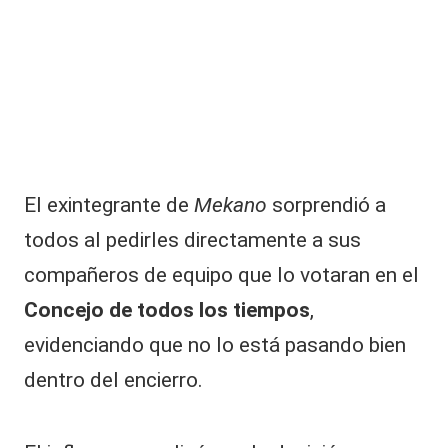
|
L
a
C
V
C
El exintegrante de
Mekano
sorprendió a
todos al pedirles directamente a sus
compañeros de equipo que lo votaran en el
Concejo de todos los tiempos
,
evidenciando que no lo está pasando bien
dentro del encierro.