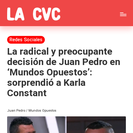
Saltar
C
al
Todas
o
contenido
las
Publicada
Redes Sociales
p
en
noticias
La radical y preocupante
u
decisión de Juan Pedro en
de
c
‘Mundos Opuestos’:
la
h
sorprendió a Karla
farándula,
a
Constant
Realitys,
s
Tierra
y
Juan Pedro / Mundos Opuestos
Brava,
F
Gran
ar