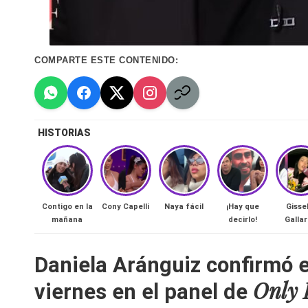
n
a
COMPARTE ESTE CONTENIDO:
🔥
R
e
HISTORIAS
al
it
Contigo en la
Cony Capelli
Naya fácil
¡Hay que
Gisse
mañana
decirlo!
Galla
y
s,
Daniela Aránguiz confirmó 
Only
T
viernes en el panel de