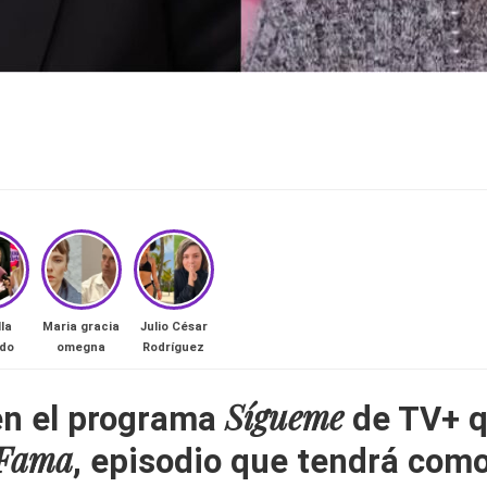
lla
Maria gracia
Julio César
rdo
omegna
Rodríguez
Sígueme
en el programa
de TV+ q
 Fama
, episodio que tendrá como