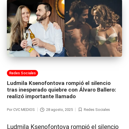
Publicada
Redes Sociales
en
Ludmila Ksenofontova rompió el silencio
tras inesperado quiebre con Álvaro Ballero:
realizó importante llamado
Por
CVC MEDIOS
28 agosto, 2025
Redes Sociales
Publicado
Publicada
por
en
Ludmila Ksenofontova rompió el silencio