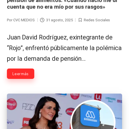
pensión de alimentos: «Cuando nació me di
Hermano
á
cuenta que no era mío por sus rasgos»
-
n
Por
CVC MEDIOS
31 agosto, 2025
Redes Sociales
Publicado
Publicada
d
Tendencias
por
en
ul
-
Juan David Rodríguez, exintegrante de
a
Exclusivas
“Rojo”, enfrentó públicamente la polémica
C
-
por la demanda de pensión…
hi
Tv
Leer más
le
y
n
redes
a
-
🔥
lacvc.com
R
-
e