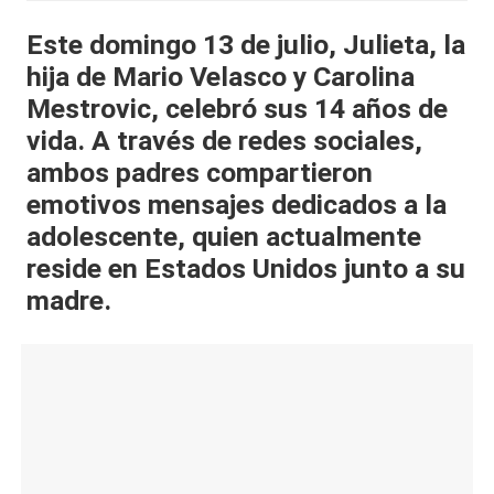
al
Este domingo 13 de julio, Julieta, la
it
hija de Mario Velasco y Carolina
y
Mestrovic, celebró sus 14 años de
vida. A través de redes sociales,
s,
ambos padres compartieron
T
emotivos mensajes dedicados a la
V
adolescente, quien actualmente
y
reside en Estados Unidos junto a su
R
madre.
e
d
e
s