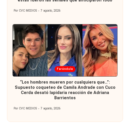
estas fueron las señales que anticiparon todo
Por
CVC MEDIOS
7 agosto, 2026
Publicado
por
Publicada
Farándula
en
“Los hombres mueren por cualquiera que…”:
Supuesto coqueteo de Camila Andrade con Cuco
Cerda desató lapidaria reacción de Adriana
Barrientos
Por
CVC MEDIOS
7 agosto, 2026
Publicado
por