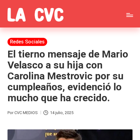
Saltar
C
al
Todas
o
contenido
las
Publicada
Redes Sociales
p
en
noticias
El tierno mensaje de Mario
u
Velasco a su hija con
de
c
Carolina Mestrovic por su
la
h
cumpleaños, evidenció lo
farándula,
a
mucho que ha crecido.
Realitys,
s
Tierra
y
Por
CVC MEDIOS
14 julio, 2025
Publicado
Brava,
F
por
Gran
ar