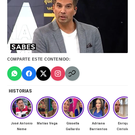
Hermano
á
-
n
d
Tendencias
ul
-
a
Exclusivas
C
-
COMPARTE ESTE CONTENIDO:
hi
Tv
le
y
n
HISTORIAS
redes
a
-
🔥
lacvc.com
R
José Antonio
Matías Vega
Gissella
Adriana
Enrique
-
Neme
Gallardo
Barrientos
Cintolesi
e