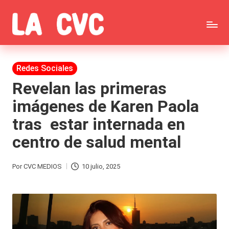
Saltar
C
al
Todas
o
contenido
las
Publicada
Redes Sociales
p
en
noticias
Revelan las primeras
u
imágenes de Karen Paola
de
c
tras estar internada en
la
h
centro de salud mental
farándula,
a
Realitys,
s
Por
CVC MEDIOS
10 julio, 2025
Publicado
Tierra
y
por
Brava,
F
Gran
ar