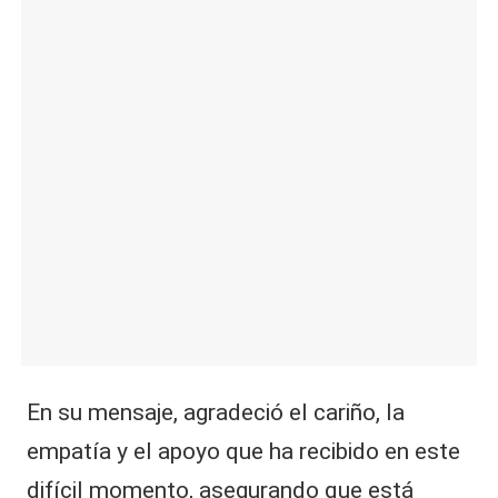
|
L
a
C
V
C
En su mensaje, agradeció el cariño, la
empatía y el apoyo que ha recibido en este
difícil momento, asegurando que está