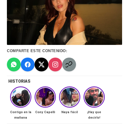
Hermano
á
-
n
d
Tendencias
ul
-
a
Exclusivas
COMPARTE ESTE CONTENIDO:
C
-
hi
Tv
le
y
HISTORIAS
n
redes
a
-
🔥
lacvc.com
Contigo en la
Cony Capelli
Naya fácil
¡Hay que
R
mañana
decirlo!
-
e