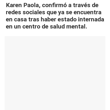
Karen Paola, confirmó a través de
al
redes sociales que ya se encuentra
it
en casa tras haber estado internada
y
en un centro de salud mental.
s,
T
V
y
R
e
d
e
s