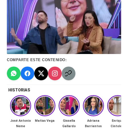
Hermano
á
-
n
d
Tendencias
ul
-
a
Exclusivas
C
-
COMPARTE ESTE CONTENIDO:
hi
Tv
le
y
n
redes
HISTORIAS
a
-
🔥
lacvc.com
R
-
José Antonio
Matías Vega
Gissella
Adriana
Enrique
e
Neme
Gallardo
Barrientos
Cintolesi