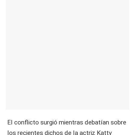
|
L
a
C
V
C
El conflicto surgió mientras debatían sobre
los recientes dichos de la actriz Katty