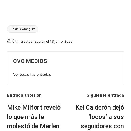
Etiquetas:
Daniela Aranguiz
Última actualización el 13 junio, 2025
CVC MEDIOS
Ver todas las entradas
Navegación
Entrada anterior
Siguiente entrada
de
Mike Milfort reveló
Kel Calderón dejó
entradas
lo que más le
‘locos’ a sus
molestó de Marlen
seguidores con