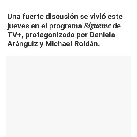
al
Una fuerte discusión se vivió este
it
Sígueme
jueves en el programa
de
y
TV+, protagonizada por Daniela
s,
Aránguiz y Michael Roldán.
T
V
y
R
e
d
e
s