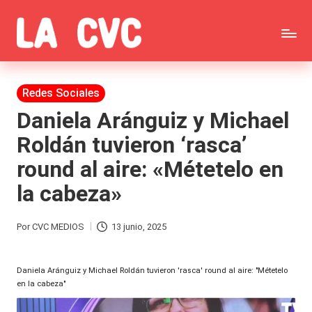
Saltar
C
al
Todas
o
contenido
las
Publicada
Redes Sociales
p
en
noticias
Daniela Aránguiz y Michael
u
Roldán tuvieron ‘rasca’
de
c
round al aire: «Métetelo en
la
h
la cabeza»
farándula,
a
Realitys,
s
Por
CVC MEDIOS
13 junio, 2025
Publicado
Tierra
y
por
Brava,
Daniela Aránguiz y Michael Roldán tuvieron 'rasca' round al aire: "Métetelo
F
en la cabeza"
Gran
ar