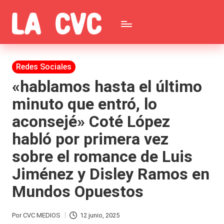
Saltar
C
al
Todas
o
contenido
las
Publicada
Redes Sociales
p
en
noticias
«hablamos hasta el último
u
minuto que entró, lo
de
c
aconsejé» Coté López
la
h
habló por primera vez
farándula,
a
sobre el romance de Luis
Realitys,
s
Jiménez y Disley Ramos en
Tierra
y
Mundos Opuestos
Brava,
F
Gran
ar
Por
CVC MEDIOS
12 junio, 2025
Publicado