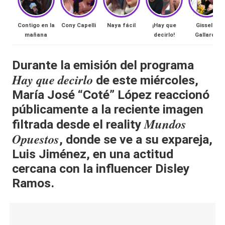
al
Contigo en la
Cony Capelli
Naya fácil
¡Hay que
Gissella
it
mañana
decirlo!
Gallardo
y
Durante la emisión del programa
s,
Hay que decirlo
de este miércoles,
T
María José “Coté” López reaccionó
V
públicamente a la reciente imagen
y
Mundos
filtrada desde el reality
R
Opuestos
, donde se ve a su expareja,
Luis Jiménez, en una actitud
e
cercana con la influencer Disley
d
Ramos.
e
s