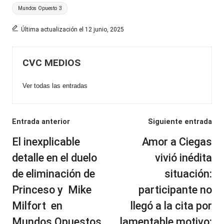
Etiquetas:
Mundos Opuesto 3
Última actualización el 12 junio, 2025
CVC MEDIOS
Ver todas las entradas
Navegación
Entrada anterior
Siguiente entrada
de
El inexplicable
Amor a Ciegas
entradas
detalle en el duelo
vivió inédita
de eliminación de
situación:
Princeso y Mike
participante no
Milfort en
llegó a la cita por
Mundos Opuestos
lamentable motivo: