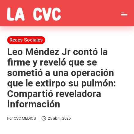
Saltar
C
al
Todas
o
contenido
las
Publicada
Redes Sociales
p
en
noticias
Leo Méndez Jr contó la
u
firme y reveló que se
de
c
sometió a una operación
la
h
que le extirpo su pulmón:
farándula,
a
Compartió reveladora
Realitys,
s
información
Tierra
y
Brava,
F
Por
CVC MEDIOS
25 abril, 2025
Publicado
Gran
ar
por