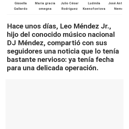
Gissella
Maria gracia
Julio César
Ludmila
José Antonio
al
Gallardo
omegna
Rodríguez
Ksenofontova
Neme
it
Hace unos días, Leo Méndez Jr.,
y
hijo del conocido músico nacional
s,
DJ Méndez, compartió con sus
T
seguidores una noticia que lo tenía
V
bastante nervioso: ya tenía fecha
para una delicada operación.
y
R
e
d
e
s