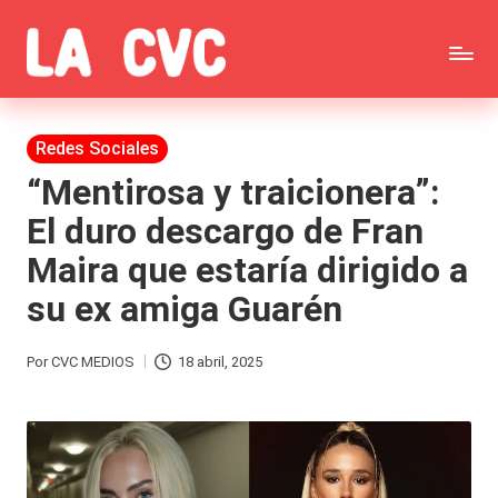
Saltar
C
al
Todas
o
contenido
las
Publicada
Redes Sociales
p
en
noticias
“Mentirosa y traicionera”:
u
El duro descargo de Fran
de
c
Maira que estaría dirigido a
la
h
su ex amiga Guarén
farándula,
a
Realitys,
s
Por
CVC MEDIOS
18 abril, 2025
Publicado
Tierra
y
por
Brava,
F
Gran
ar