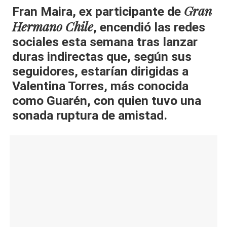
Gran
Fran Maira, ex participante de
al
Hermano Chile
, encendió las redes
it
sociales esta semana tras lanzar
y
duras indirectas que, según sus
s,
seguidores, estarían dirigidas a
T
Valentina Torres, más conocida
como Guarén, con quien tuvo una
V
sonada ruptura de amistad.
y
R
e
d
e
s