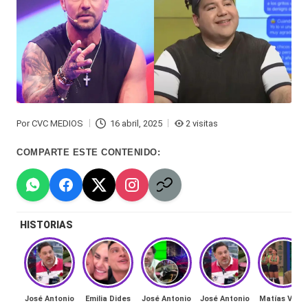
Hermano
á
-
n
d
Tendencias
ul
-
a
Exclusivas
Por
CVC MEDIOS
16 abril, 2025
2 visitas
C
Publicado
-
por
COMPARTE ESTE CONTENIDO:
hi
Tv
le
y
n
redes
HISTORIAS
a
-
🔥
lacvc.com
R
-
e
José Antonio
Emilia Dides
José Antonio
José Antonio
Matías Vega