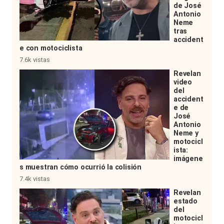
de José
Antonio
Neme
tras
accident
e con motociclista
7.6k vistas
Revelan
video
del
accident
e de
José
Antonio
Neme y
motocicl
ista:
imágene
s muestran cómo ocurrió la colisión
7.4k vistas
Revelan
estado
del
motocicl