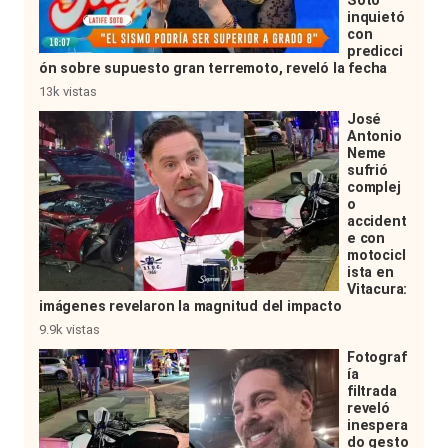
Soto
inquietó
con
predicci
ón sobre supuesto gran terremoto, reveló la fecha
13k vistas
José
Antonio
Neme
sufrió
complej
o
accident
e con
motocicl
ista en
Vitacura:
imágenes revelaron la magnitud del impacto
9.9k vistas
Fotograf
ía
filtrada
reveló
inespera
do gesto