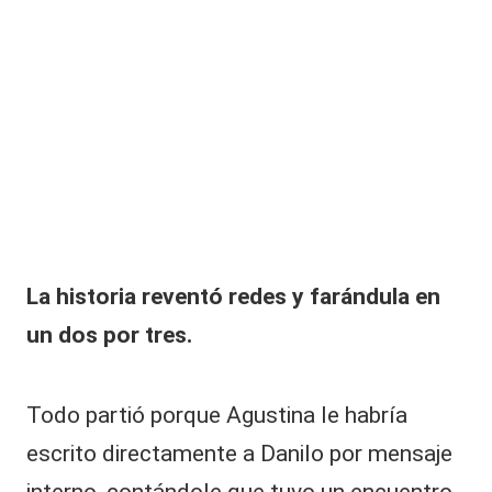
|
L
a
C
V
C
La historia reventó redes y
farándula
en
un dos por tres.
Todo partió porque Agustina le habría
escrito directamente a Danilo por mensaje
interno, contándole que tuvo un encuentro