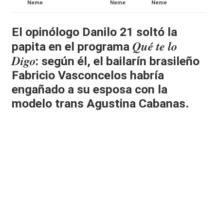
Neme
Neme
Neme
al
it
El opinólogo Danilo 21 soltó la
Qué te lo
papita en el programa
y
Digo
: según él, el bailarín brasileño
s,
Fabricio Vasconcelos habría
T
engañado a su esposa con la
V
modelo trans Agustina Cabanas.
y
R
e
d
e
s