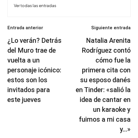
Ver todas las entradas
Navegación
Entrada anterior
Siguiente entrada
de
¿Lo verán? Detrás
Natalia Arenita
entradas
del Muro trae de
Rodríguez contó
vuelta a un
cómo fue la
personaje icónico:
primera cita con
estos son los
su esposo danés
invitados para
en Tinder: «salió la
este jueves
idea de cantar en
un karaoke y
fuimos a mi casa
y…»