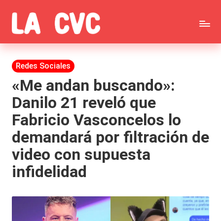
Saltar
C
al
Todas
o
contenido
las
Publicada
Redes Sociales
p
en
noticias
«Me andan buscando»:
u
Danilo 21 reveló que
de
c
Fabricio Vasconcelos lo
la
h
demandará por filtración de
farándula,
a
video con supuesta
Realitys,
s
infidelidad
Tierra
y
Brava,
F
Gran
ar