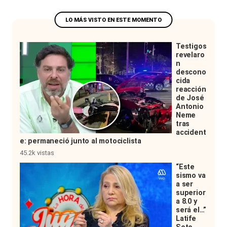
Testigos
revelaro
n
descono
cida
reacción
de José
Antonio
Neme
tras
accident
e: permaneció junto al motociclista
45.2k vistas
“Este
sismo va
a ser
superior
a 8.0 y
será el…”
Latife