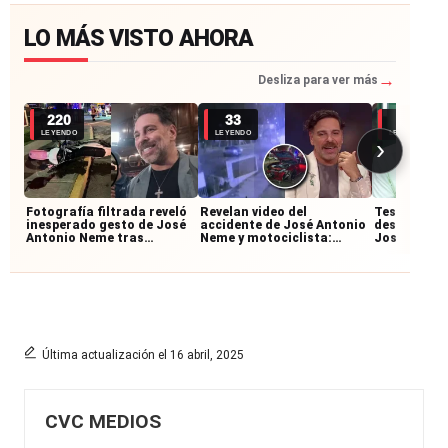
LO MÁS VISTO AHORA
→
Desliza para ver más
220
33
28
LEYENDO
LEYENDO
LEYENDO
›
Fotografía filtrada reveló
Revelan video del
Testigos re
inesperado gesto de José
accidente de José Antonio
desconocid
Antonio Neme tras
Neme y motociclista:
José Anton
accidente con
imágenes muestran cómo
accidente:
motociclista
ocurrió la colisión
junto al mo
Última actualización el 16 abril, 2025
CVC MEDIOS