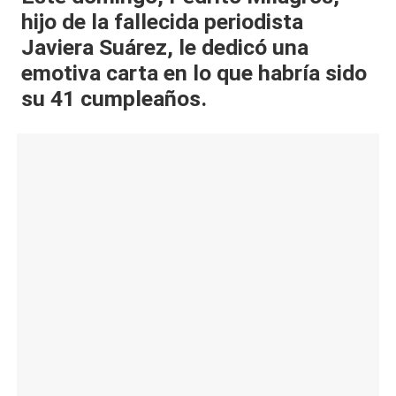
hijo de la fallecida periodista
al
Javiera Suárez, le dedicó una
it
emotiva carta en lo que habría sido
y
su 41 cumpleaños.
s,
T
V
y
R
e
d
e
s