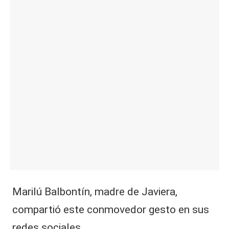
|
L
a
C
V
C
Marilú Balbontín, madre de Javiera,
compartió este conmovedor gesto en sus
redes sociales
.