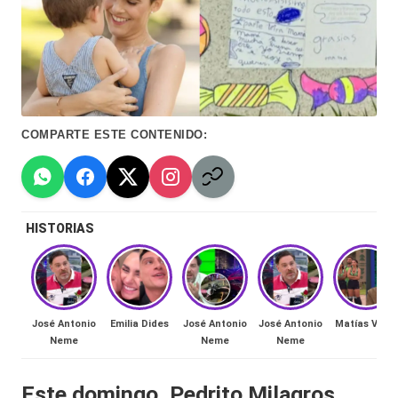
Hermano
á
-
n
d
Tendencias
ul
-
COMPARTE ESTE CONTENIDO:
a
Exclusivas
C
-
hi
Tv
HISTORIAS
le
y
n
redes
a
-
🔥
José Antonio
Emilia Dides
José Antonio
José Antonio
Matías Vega
lacvc.com
Neme
Neme
Neme
R
-
e
Este domingo, Pedrito Milagros,