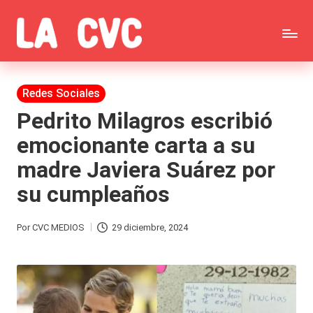
Saltar
C
al
Todas
o
contenido
las
Publicada
Redes Sociales
p
en
noticias
Pedrito Milagros escribió
u
emocionante carta a su
de
c
madre Javiera Suárez por
la
h
su cumpleaños
farándula,
a
Realitys,
s
Por
CVC MEDIOS
29 diciembre, 2024
Publicado
Tierra
y
por
Brava,
F
Gran
ar