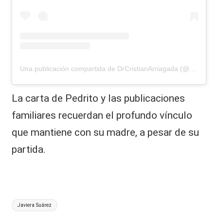
Una publicación compartida de DrCristianArriagada (@drcristianarriagada)
La carta de Pedrito y las publicaciones
familiares recuerdan el profundo vínculo
que mantiene con su madre, a pesar de su
partida.
Etiquetas:
Javiera Suárez