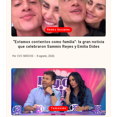
Publicada
Redes Sociales
en
“Estamos contentos como familia”: la gran noticia
que celebraron Sammis Reyes y Emilia Dides
Por
CVC MEDIOS
8 agosto, 2026
Publicado
por
Publicada
Televisión
en