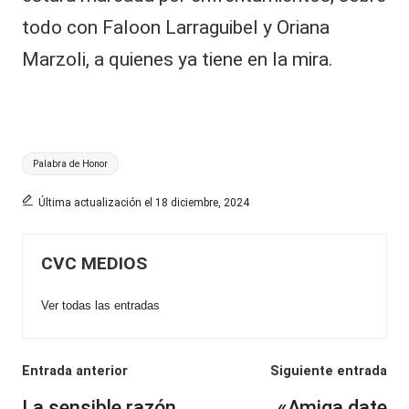
todo con Faloon Larraguibel y Oriana
Marzoli, a quienes ya tiene en la mira.
Etiquetas:
Palabra de Honor
Última actualización el 18 diciembre, 2024
CVC MEDIOS
Ver todas las entradas
Navegación
Entrada anterior
Siguiente entrada
de
La sensible razón
«Amiga date