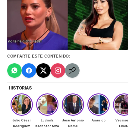
Hermano
á
-
n
d
Tendencias
ul
-
a
Exclusivas
COMPARTE ESTE CONTENIDO:
C
-
hi
Tv
le
y
HISTORIAS
n
redes
a
-
🔥
lacvc.com
R
Julio César
Ludmila
José Antonio
Américo
Vecinos al
-
Rodríguez
Ksenofontova
Neme
Límite
e