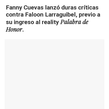
al
Fanny Cuevas lanzó duras críticas
contra Faloon Larraguibel, previo a
it
Palabra de
su ingreso al reality
y
Honor
.
s,
T
V
y
R
e
d
e
s