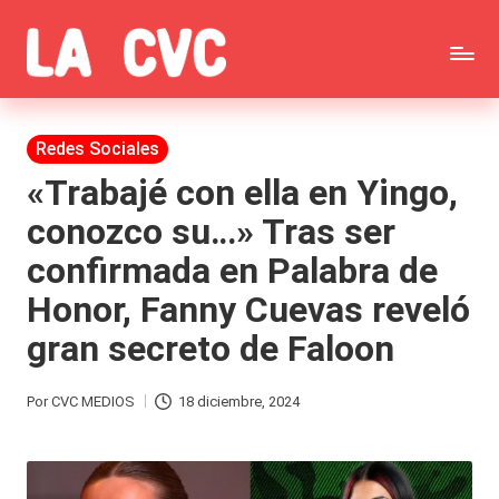
Saltar
C
al
Todas
o
contenido
las
Publicada
Redes Sociales
p
en
noticias
«Trabajé con ella en Yingo,
u
conozco su…» Tras ser
de
c
confirmada en Palabra de
la
h
Honor, Fanny Cuevas reveló
farándula,
a
gran secreto de Faloon
Realitys,
s
Tierra
y
Por
CVC MEDIOS
18 diciembre, 2024
Publicado
Brava,
F
por
Gran
ar