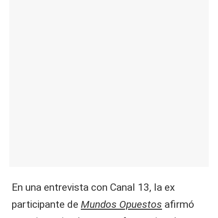
|
L
a
C
V
C
En una entrevista con Canal 13, la ex
participante de
Mundos Opuestos
afirmó