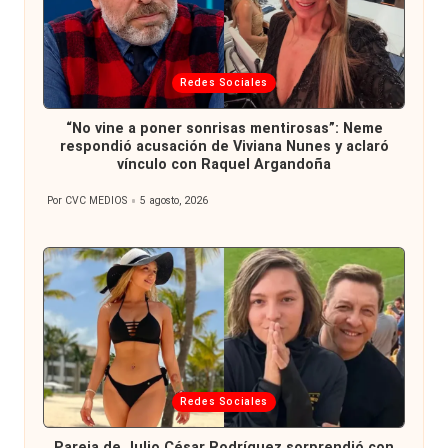
Publicada
Redes Sociales
en
“No vine a poner sonrisas mentirosas”: Neme
respondió acusación de Viviana Nunes y aclaró
vínculo con Raquel Argandoña
Por
CVC MEDIOS
5 agosto, 2026
Publicado
por
Publicada
Redes Sociales
en
Pareja de Julio César Rodríguez sorprendió con