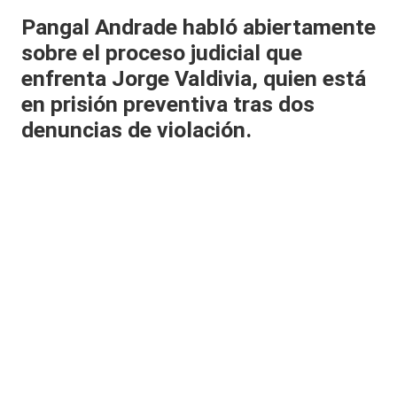
al
Pangal Andrade habló abiertamente
sobre el proceso judicial que
it
enfrenta Jorge Valdivia, quien está
y
en prisión preventiva tras dos
s,
denuncias de violación.
T
V
y
R
e
d
e
s