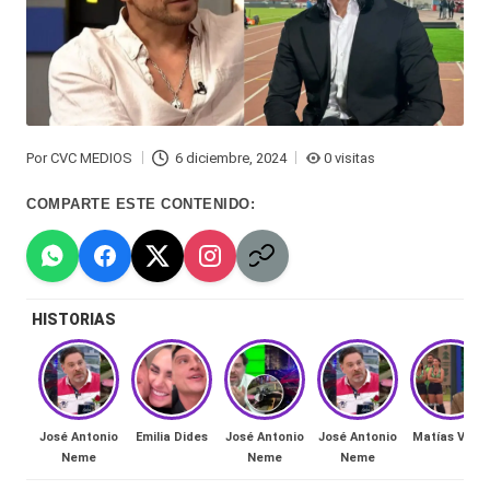
Hermano
á
-
n
d
Tendencias
ul
-
Por
CVC MEDIOS
6 diciembre, 2024
0 visitas
a
Publicado
Exclusivas
por
COMPARTE ESTE CONTENIDO:
C
-
hi
Tv
le
y
HISTORIAS
n
redes
a
-
🔥
lacvc.com
R
José Antonio
Emilia Dides
José Antonio
José Antonio
Matías Vega
-
Neme
Neme
Neme
e