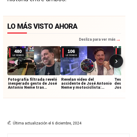
LO MÁS VISTO AHORA
→
Desliza para ver más
480
106
61
LEYENDO
LEYENDO
LEYENDO
›
Fotografía filtrada reveló
Revelan video del
Testigos re
inesperado gesto de José
accidente de José Antonio
desconocid
Antonio Neme tras
Neme y motociclista:
José Anton
accidente con
imágenes muestran cómo
accidente:
motociclista
ocurrió la colisión
junto al mo
Última actualización el 6 diciembre, 2024