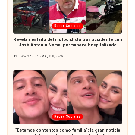
Publicada
Redes Sociales
en
Revelan estado del motociclista tras accidente con
José Antonio Neme: permanece hospitalizado
Por
CVC MEDIOS
8 agosto, 2026
Publicado
por
Publicada
Redes Sociales
en
“Estamos contentos como familia”: la gran noticia