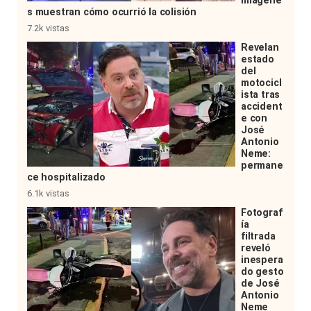
imágene
s muestran cómo ocurrió la colisión
7.2k vistas
Revelan
estado
del
motocicl
ista tras
accident
e con
José
Antonio
Neme:
permane
ce hospitalizado
6.1k vistas
Fotograf
ía
filtrada
reveló
inespera
do gesto
de José
Antonio
Neme