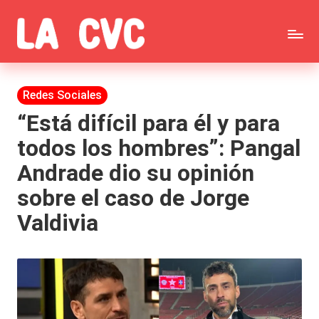
Saltar
C
al
Todas
o
contenido
las
Publicada
Redes Sociales
p
en
noticias
“Está difícil para él y para
u
todos los hombres”: Pangal
de
c
Andrade dio su opinión
la
h
sobre el caso de Jorge
farándula,
a
Valdivia
Realitys,
s
Tierra
y
Brava,
F
Gran
ar