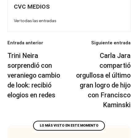
CVC MEDIOS
Ver todas las entradas
Navegación
Entrada anterior
Siguiente entrada
de
Trini Neira
Carla Jara
entradas
sorprendió con
compartió
veraniego cambio
orgullosa el último
de look: recibió
gran logro de hijo
elogios en redes
con Francisco
Kaminski