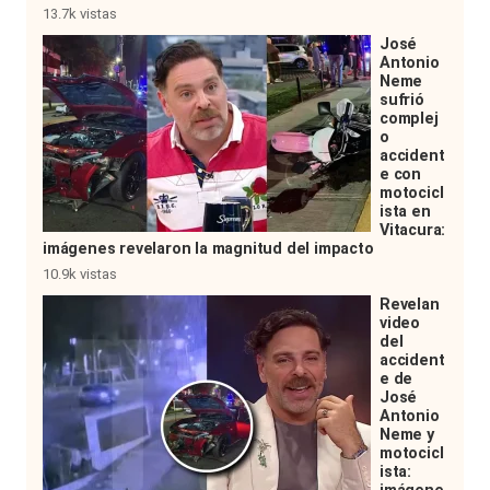
13.7k vistas
José
Antonio
Neme
sufrió
complej
o
accident
e con
motocicl
ista en
Vitacura:
imágenes revelaron la magnitud del impacto
10.9k vistas
Revelan
video
del
accident
e de
José
Antonio
Neme y
motocicl
ista: