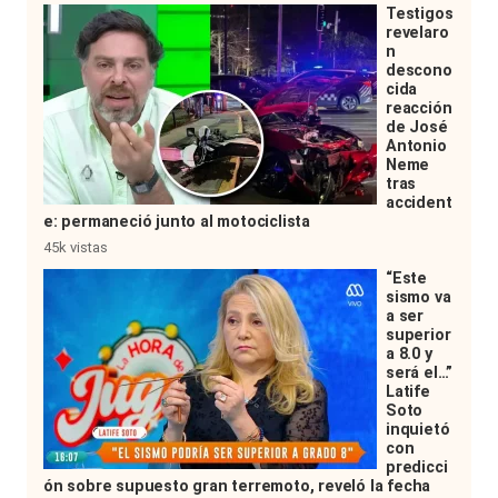
Testigos
revelaro
n
descono
cida
reacción
de José
Antonio
Neme
tras
accident
e: permaneció junto al motociclista
45k vistas
“Este
sismo va
a ser
superior
a 8.0 y
será el…”
Latife
Soto
inquietó
con
predicci
ón sobre supuesto gran terremoto, reveló la fecha