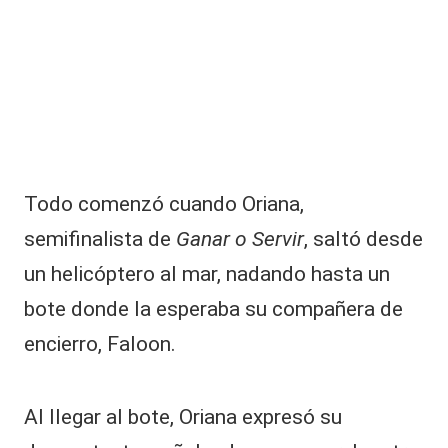
|
L
a
C
V
C
Todo comenzó cuando Oriana,
semifinalista de
Ganar o Servir
, saltó desde
un helicóptero al mar, nadando hasta un
bote donde la esperaba su compañera de
encierro, Faloon.
Al llegar al bote,
Oriana
expresó su