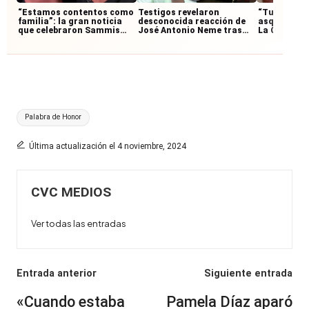
“Estamos contentos como
Testigos revelaron
“Tu carrera
familia”: la gran noticia
desconocida reacción de
asquerosa”
que celebraron Sammis
José Antonio Neme tras
La Cofradía
Reyes y Emilia Dides
accidente: permaneció
respuesta c
junto al motociclista
García-Hui
Etiquetas:
Palabra de Honor
Última actualización el 4 noviembre, 2024
CVC MEDIOS
Ver todas las entradas
Navegación
Entrada anterior
Siguiente entrada
de
«Cuando estaba
Pamela Díaz aparó