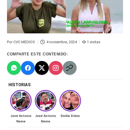
Hermano
á
-
n
d
Tendencias
ul
-
Por
CVC MEDIOS
4 noviembre, 2024
1 visitas
a
Publicado
Exclusivas
por
COMPARTE ESTE CONTENIDO:
C
-
hi
Tv
le
y
HISTORIAS
n
redes
a
-
🔥
lacvc.com
R
José Antonio
José Antonio
Emilia Dides
-
Neme
Neme
e