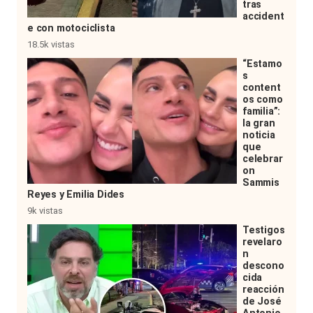
tras
accident
e con motociclista
18.5k vistas
“Estamo
s
content
os como
familia”:
la gran
noticia
que
celebrar
on
Sammis
Reyes y Emilia Dides
9k vistas
Testigos
revelaro
n
descono
cida
reacción
de José