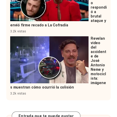
o
respondi
ó a
brutal
ataque y
envió firme recado a La Cofradía
3.2k vistas
Revelan
video
del
accident
e de
José
Antonio
Neme y
motocicl
ista:
imágene
s muestran cómo ocurrió la colisión
3.2k vistas
Entrada que te puede gustar