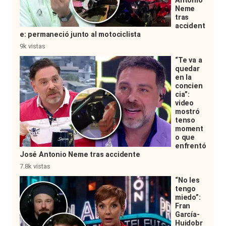
Antonio
Neme
tras
accident
e: permaneció junto al motociclista
9k vistas
“Te va a
quedar
en la
concien
cia”:
video
mostró
tenso
moment
o que
enfrentó
José Antonio Neme tras accidente
7.8k vistas
“No les
tengo
miedo”:
Fran
García-
Huidobr