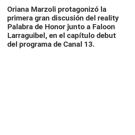
al
Oriana Marzoli protagonizó la
primera gran discusión del reality
it
Palabra de Honor
junto a Faloon
y
Larraguibel, en el capítulo debut
s,
del programa de Canal 13.
T
V
y
R
e
d
e
s