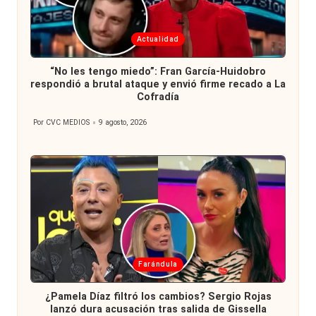
Publicada
Actualidad
en
“No les tengo miedo”: Fran García-Huidobro
respondió a brutal ataque y envió firme recado a La
Cofradía
Por
CVC MEDIOS
9 agosto, 2026
Publicado
por
Publicada
Farándula
en
¿Pamela Díaz filtró los cambios? Sergio Rojas
lanzó dura acusación tras salida de Gissella