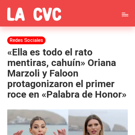
Saltar
C
al
Todas
o
contenido
las
Publicada
Redes Sociales
p
en
noticias
«Ella es todo el rato
u
mentiras, cahuín» Oriana
de
c
Marzoli y Faloon
la
h
protagonizaron el primer
farándula,
a
roce en «Palabra de Honor»
Realitys,
s
Tierra
y
Brava,
F
Gran
ar